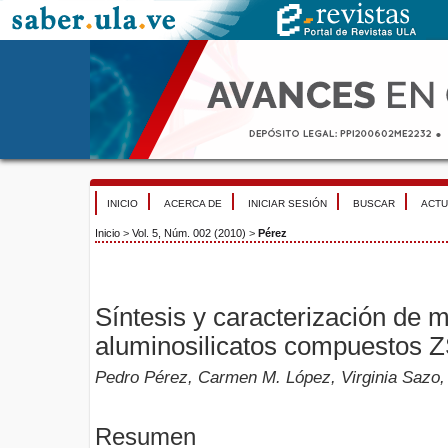
INICIO
ACERCA DE
INICIAR SESIÓN
BUSCAR
ACTU
Inicio
>
Vol. 5, Núm. 002 (2010)
>
Pérez
Síntesis y caracterización de m
aluminosilicatos compuestos
Pedro Pérez, Carmen M. López, Virginia Sazo,
Resumen