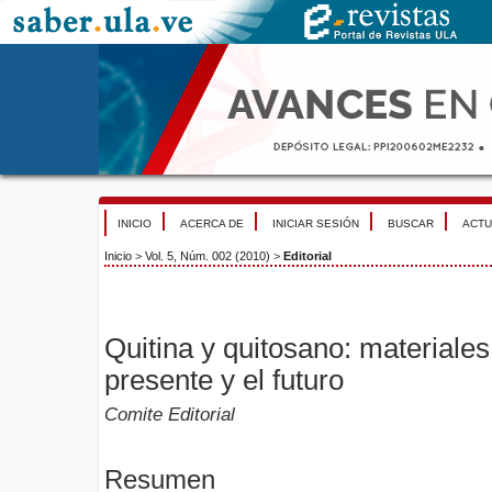
INICIO
ACERCA DE
INICIAR SESIÓN
BUSCAR
ACTU
Inicio
>
Vol. 5, Núm. 002 (2010)
>
Editorial
Quitina y quitosano: materiales
presente y el futuro
Comite Editorial
Resumen