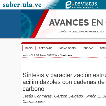
INICIO
ACERCA DE
INICIAR SESIÓN
BUSCAR
ACTU
Inicio
>
Vol. 10, Núm. 3 (2015)
>
Contreras
Síntesis y caracterización estru
acilimidazoles con cadenas de
carbono
Jesús Contreras, Gerzon Delgado, Simón E. Ba
Carrasquero