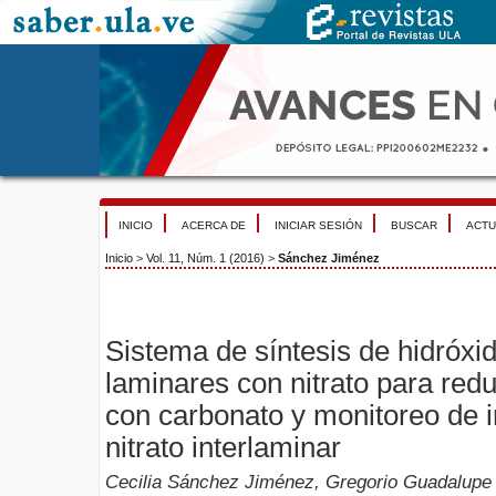
INICIO
ACERCA DE
INICIAR SESIÓN
BUSCAR
ACTU
Inicio
>
Vol. 11, Núm. 1 (2016)
>
Sánchez Jiménez
Sistema de síntesis de hidróxi
laminares con nitrato para red
con carbonato y monitoreo de 
nitrato interlaminar
Cecilia Sánchez Jiménez, Gregorio Guadalupe 