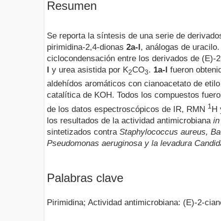
Resumen
Se reporta la síntesis de una serie de derivado
pirimidina-2,4-dionas
2a-l
, análogas de uracilo
ciclocondensación entre los derivados de (E)-2-
l
y urea asistida por K
CO
.
1a-l
fueron obteni
2
3
aldehídos aromáticos con cianoacetato de etilo
catalítica de KOH. Todos los compuestos fueron
1
de los datos espectroscópicos de IR, RMN
H
los resultados de la actividad antimicrobiana
in
sintetizados contra
Staphylococcus aureus, Baci
Pseudomonas aeruginosa y la levadura Candida
Palabras clave
Pirimidina; Actividad antimicrobiana: (E)-2-ciano