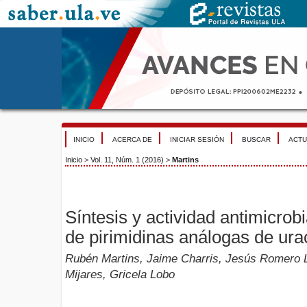
INICIO
ACERCA DE
INICIAR SESIÓN
BUSCAR
ACTU
Inicio
>
Vol. 11, Núm. 1 (2016)
>
Martins
Síntesis y actividad antimicrob
de pirimidinas análogas de urac
Rubén Martins, Jaime Charris, Jesús Romero L
Mijares, Gricela Lobo