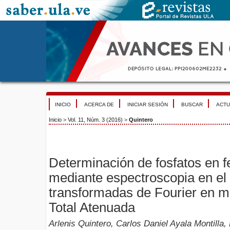
INICIO
ACERCA DE
INICIAR SESIÓN
BUSCAR
ACTU
Inicio
>
Vol. 11, Núm. 3 (2016)
>
Quintero
Determinación de fosfatos en fe
mediante espectroscopia en el 
transformadas de Fourier en m
Total Atenuada
Arlenis Quintero, Carlos Daniel Ayala Montilla,