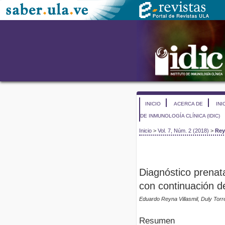
INICIO
ACERCA DE
INI
DE INMUNOLOGÍA CLÍNICA (IDIC)
Inicio
>
Vol. 7, Núm. 2 (2018)
>
Rey
Diagnóstico prenata
con continuación d
Eduardo Reyna Villasmil, Duly Tor
Resumen