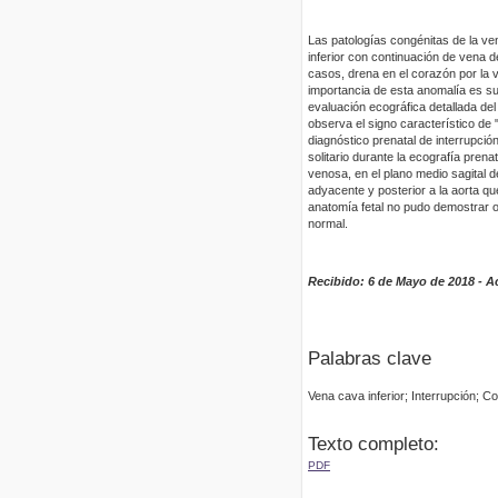
Las patologías congénitas de la ve
inferior con continuación de vena 
casos, drena en el corazón por la 
importancia de esta anomalía es su
evaluación ecográfica detallada del
observa el signo característico de
diagnóstico prenatal de interrupció
solitario durante la ecografía prena
venosa, en el plano medio sagital d
adyacente y posterior a la aorta qu
anatomía fetal no pudo demostrar o
normal.
Recibido:
6 de Mayo de 2018 - A
Palabras clave
Vena cava inferior; Interrupción; 
Texto completo:
PDF