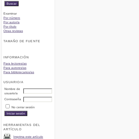
Examinar
Por número
Por autor/a
Por título
Otras revistas
TAMAÑO DE FUENTE
INFORMACIÓN
Para lectores/as
Para autores/as
Para bibliotecarios/as
USUARIO/A
Nombre de
usuario/a
Contraseña
No cerrar sesión
HERRAMIENTAS DEL
ARTÍCULO
Imprima este artículo