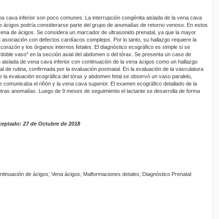
na cava inferior son poco comunes. La interrupción congénita aislada de la vena cava
de ácigos podría considerarse parte del grupo de anomalías de retorno venoso. En estos
vena de ácigos. Se considera un marcador de ultrasonido prenatal, ya que la mayor
 asociación con defectos cardíacos complejos. Por lo tanto, su hallazgo requiere la
 corazón y los órganos internos fetales. El diagnóstico ecográfico es simple si se
 "doble vaso" en la sección axial del abdomen o del tórax. Se presenta un caso de
n aislada de vena cava inferior con continuación de la vena ácigos como un hallazgo
tal de rutina, confirmada por la evaluación postnatal. En la evaluación de la vasculatura
e la evaluación ecográfica del tórax y abdomen fetal se observó un vaso paralelo,
e comunicaba el riñón y la vena cava superior. El examen ecográfico detallado de la
tras anomalías. Luego de 9 meses de seguimiento el lactante se desarrolla de forma
ceptado: 27 de Octubre de 2018
Continuación de ácigos; Vena ácigos; Malformaciones detales; Diagnóstico Prenatal