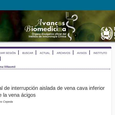
CIAR SESIÓN
BUSCAR
ACTUAL
ARCHIVOS
AVISOS
INSTITUTO
na Villasmil
l de interrupción aislada de vena cava inferior
e la vena ácigos
res Cepeda