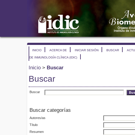
INICIO
ACERCA DE
INICIAR SESIÓN
BUSCAR
ACTU
DE INMUNOLOGÍA CLÍNICA (IDIC)
Inicio
>
Buscar
Buscar
Buscar
Buscar categorías
Autores/as
Título
Resumen