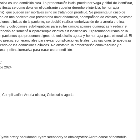
tica es una condición rara. La presentación inicial puede ser vaga y difícil de identificar,
festarse como dolor en el cuadrante superior derecho e ictericia, hemorragia
ena), que pueden ser mortales si no se tratan con prontitud. Se presenta un caso de
tica en una paciente que presentaba dolor abdominal, acompañado de vómitos, malestar
ciones clínicas de la paciente, se decidió realizar embolización de la arteria cística,
iliar y colecciones sub-hepáticas para evitar complicaciones quirúrgicas y reducir el
vención se sometió a laparoscopia electiva sin incidencias. El pseudoaneurisma de la
 pacientes que presenten signos de colecistitis aguda y hemorragia gastrointestinal. El
nto precoz son esenciales para evitar complicaciones letales. Las opciones terapéuticas
iendo de las condiciones clínicas. No obstante, la embolización endovascular y el
una opción alternativa para tratar esta condición.
24
 de 2024
 Complicación; Arteria cística; Colecistitis aguda
ystic artery pseudoaneurysm secondary to cholecystitis: A rare cause of hemobilia.