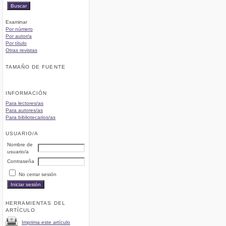
Examinar
Por número
Por autor/a
Por título
Otras revistas
TAMAÑO DE FUENTE
INFORMACIÓN
Para lectores/as
Para autores/as
Para bibliotecarios/as
USUARIO/A
Nombre de
usuario/a
Contraseña
No cerrar sesión
HERRAMIENTAS DEL
ARTÍCULO
Imprima este artículo