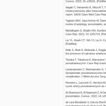
Cureus. 2023; 15: e39161. [PubMed
Itagaki Y, Yamamoto K, Kikuchi T,
cholecystectomy after transcatheter
report. SAGE Open Med Case Rep.
Taghavi SMJ, Jaya Kumar M, Damod
review of aetiology, presentation
Mahalingam S, Shaikh OH, Kumbhar
Case Rep. 2021; 14: e241714. [Pu
Liu YL, Hsieh CT, Yeh YJ, Liu H. C
[PubMed]
Kelly S, Shah K, Motizada J, Soggi
the presence of calculous emphyse
Tanaka T, Takakura K, Maruyama Y,
pseudoaneurysm. Case Rep Gastroe
Lampropoulos C, Markopoulos G, Ts
Symptomatic pseudoaneurysms foll
complication. J Minim Access Surg
Romano L, Lazzarin G, Varrassi M, D
cystic artery pseudoaneurysm as c
Al Shamousi K, Al-Naamani Z, Al Sal
presentation. Cureus. 2022; 14: e
de Lara Bendahán V, García DomÍng
pseudoaneurysm on ultrasound. Re