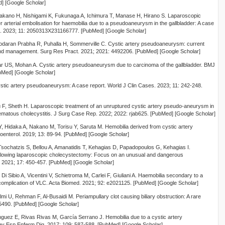
] [Google Scholar]
 Takano H, Nishigami K, Fukunaga A, Ichimura T, Manase H, Hirano S. Laparoscopic
 arterial embolisation for haemobilia due to a pseudoaneurysm in the gallbladder: A case
 2023; 11: 2050313X231166777. [PubMed] [Google Scholar]
aran Prabha R, Puhalla H, Sommerville C. Cystic artery pseudoaneurysm: current
, and management. Surg Res Pract. 2021; 2021: 4492206. [PubMed] [Google Scholar]
 US, Mohan A. Cystic artery pseudoaneurysm due to carcinoma of the gallbladder. BMJ
bMed] [Google Scholar]
ystic artery pseudoaneurysm: A case report. World J Clin Cases. 2023; 11: 242-248.
u F, Sheth H. Laparoscopic treatment of an unruptured cystic artery pseudo-aneurysm in
matous cholecystitis. J Surg Case Rep. 2022; 2022: rjab625. [PubMed] [Google Scholar]
 Hidaka A, Nakano M, Torisu Y, Saruta M. Hemobilia derived from cystic artery
nterol. 2019; 13: 89-94. [PubMed] [Google Scholar]
ochatzis S, Bellou A, Amanatidis T, Kehagias D, Papadopoulos G, Kehagias I.
owing laparoscopic cholecystectomy: Focus on an unusual and dangerous
. 2021; 17: 450-457. [PubMed] [Google Scholar]
i Sibio A, Vicentini V, Schietroma M, Carlei F, Giuliani A. Haemobilia secondary to a
omplication of VLC. Acta Biomed. 2021; 92: e2021125. [PubMed] [Google Scholar]
mi U, Rehman F, Al-Busaidi M. Periampullary clot causing biliary obstruction: A rare
25490. [PubMed] [Google Scholar]
uez E, Rivas Rivas M, García Serrano J. Hemobilia due to a cystic artery
v Esp Enferm Dig. 2017; 109: 587-588. [PubMed] [Google Scholar]