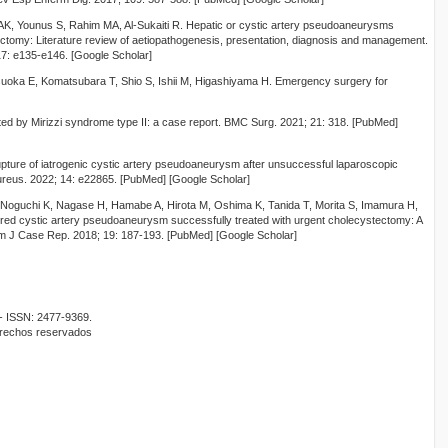
 AK, Younus S, Rahim MA, Al-Sukaiti R. Hepatic or cystic artery pseudoaneurysms
ectomy: Literature review of aetiopathogenesis, presentation, diagnosis and management.
7: e135-e146. [Google Scholar]
tsuoka E, Komatsubara T, Shio S, Ishii M, Higashiyama H. Emergency surgery for
d by Mirizzi syndrome type II: a case report. BMC Surg. 2021; 21: 318. [PubMed]
rupture of iatrogenic cystic artery pseudoaneurysm after unsuccessful laparoscopic
ureus. 2022; 14: e22865. [PubMed] [Google Scholar]
 Noguchi K, Nagase H, Hamabe A, Hirota M, Oshima K, Tanida T, Morita S, Imamura H,
red cystic artery pseudoaneurysm successfully treated with urgent cholecystectomy: A
 Am J Case Rep. 2018; 19: 187-193. [PubMed] [Google Scholar]
- ISSN: 2477-9369.
erechos reservados