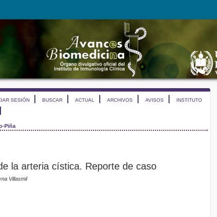
CIAR SESIÓN
BUSCAR
ACTUAL
ARCHIVOS
AVISOS
INSTITUTO
o-Piña
 la arteria cística. Reporte de caso
na Villasmil