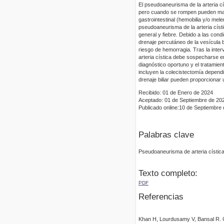
El pseudoaneurisma de la arteria cís
pero cuando se rompen pueden mani
gastrointestinal (hemobilia y/o mel
pseudoaneurisma de la arteria cís
general y fiebre. Debido a las condi
drenaje percutáneo de la vesícula b
riesgo de hemorragia. Tras la inter
arteria cística debe sospecharse en
diagnóstico oportuno y el tratamie
incluyen la colecistectomía depend
drenaje biliar pueden proporcionar 
Recibido: 01 de Enero de 2024
Aceptado: 01 de Septiembre de 20
Publicado online:10 de Septiembre
Palabras clave
Pseudoaneurisma de arteria cística;
Texto completo:
PDF
Referencias
Khan H, Lourdusamy V, Bansal R. C