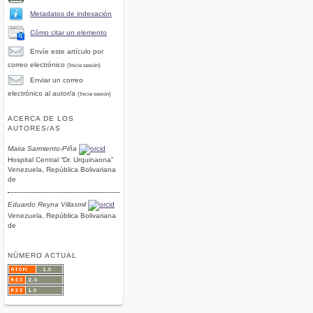
Metadatos de indexación
Cómo citar un elemento
Envíe este artículo por
correo electrónico
(Inicie sesión)
Enviar un correo
electrónico al autor/a
(Inicie sesión)
ACERCA DE LOS
AUTORES/AS
Maira Sarmiento-Piña
Hospital Central “Dr. Urquinaona”
Venezuela, República Bolivariana
de
Eduardo Reyna Villasmil
Venezuela, República Bolivariana
de
NÚMERO ACTUAL