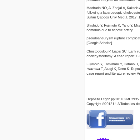
Machado NO, Al-Zadjali A, Kakaria
following a laparoscopic cholecyst
Sultan Qaboos Univ Med J. 2017; 1
Shishido Y, Fujimoto K, Yano Y, Mi
hemobilia due to hepatic artery
pseudoaneurysm rupture complicate
[Google Scholar]
Christodoulou P, Liapis SC. Early 
cholecystectomy: A case report. C
Fujimoto Y, Tomimaru Y, Hatano H,
Iwazawa T, Akagi K, Dono K. Ruptu
case report and literature review.
Depósito Legal: ppi201102ME3935 
Copyright ©2012 ULA Todos los d