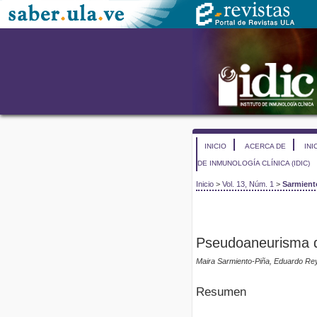
INICIO
ACERCA DE
INI
DE INMUNOLOGÍA CLÍNICA (IDIC)
Inicio
>
Vol. 13, Núm. 1
>
Sarmient
Pseudoaneurisma de
Maira Sarmiento-Piña, Eduardo Rey
Resumen