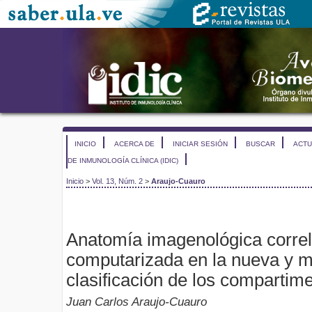
INICIO
ACERCA DE
INICIAR SESIÓN
BUSCAR
ACTU
DE INMUNOLOGÍA CLÍNICA (IDIC)
Inicio
>
Vol. 13, Núm. 2
>
Araujo-Cuauro
Anatomía imagenológica correl
computarizada en la nueva y 
clasificación de los compartim
Juan Carlos Araujo-Cuauro