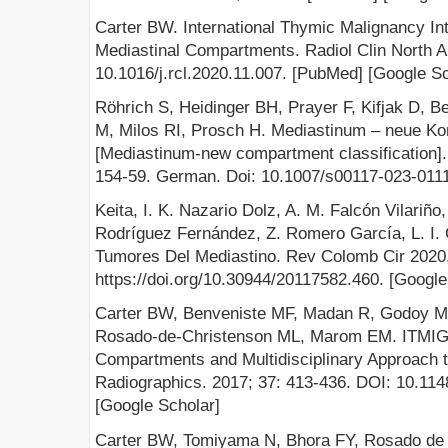
Carter BW. International Thymic Malignancy In
Mediastinal Compartments. Radiol Clin North A
10.1016/j.rcl.2020.11.007. [PubMed] [Google Sc
Röhrich S, Heidinger BH, Prayer F, Kifjak D, 
M, Milos RI, Prosch H. Mediastinum – neue Ko
[Mediastinum-new compartment classification]. 
154-59. German. Doi: 10.1007/s00117-023-0111
Keita, I. K. Nazario Dolz, A. M. Falcón Vilariño,
Rodríguez Fernández, Z. Romero García, L. I.
Tumores Del Mediastino. Rev Colomb Cir 2020,
https://doi.org/10.30944/20117582.460. [Google
Carter BW, Benveniste MF, Madan R, Godoy M
Rosado-de-Christenson ML, Marom EM. ITMIG Cl
Compartments and Multidisciplinary Approach 
Radiographics. 2017; 37: 413-436. DOI: 10.11
[Google Scholar]
Carter BW, Tomiyama N, Bhora FY, Rosado de 