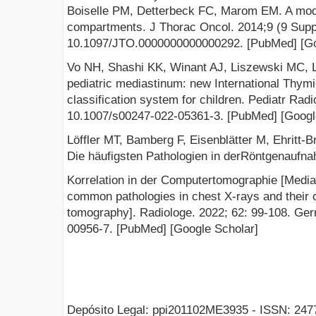
Boiselle PM, Detterbeck FC, Marom EM. A moder
compartments. J Thorac Oncol. 2014;9 (9 Supp
10.1097/JTO.0000000000000292. [PubMed] [Go
Vo NH, Shashi KK, Winant AJ, Liszewski MC, Le
pediatric mediastinum: new International Thym
classification system for children. Pediatr Radi
10.1007/s00247-022-05361-3. [PubMed] [Googl
Löffler MT, Bamberg F, Eisenblätter M, Ehritt-B
Die häufigsten Pathologien in derRöntgenaufn
Korrelation in der Computertomographie [Medias
common pathologies in chest X-rays and their 
tomography]. Radiologe. 2022; 62: 99-108. Ge
00956-7. [PubMed] [Google Scholar]
Depósito Legal: ppi201102ME3935 - ISSN: 247