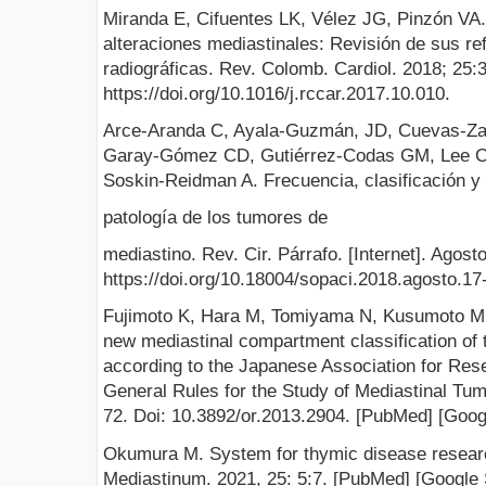
Miranda E, Cifuentes LK, Vélez JG, Pinzón VA. 
alteraciones mediastinales: Revisión de sus r
radiográficas. Rev. Colomb. Cardiol. 2018; 25:
https://doi.org/10.1016/j.rccar.2017.10.010.
Arce-Aranda C, Ayala-Guzmán, JD, Cuevas-Zap
Garay-Gómez CD, Gutiérrez-Codas GM, Lee C, 
Soskin-Reidman A. Frecuencia, clasificación y
patología de los tumores de
mediastino. Rev. Cir. Párrafo. [Internet]. Agost
https://doi.org/10.18004/sopaci.2018.agosto.17
Fujimoto K, Hara M, Tomiyama N, Kusumoto M, S
new mediastinal compartment classification of
according to the Japanese Association for Re
General Rules for the Study of Mediastinal Tu
72. Doi: 10.3892/or.2013.2904. [PubMed] [Goog
Okumura M. System for thymic disease research
Mediastinum. 2021, 25: 5:7. [PubMed] [Google 