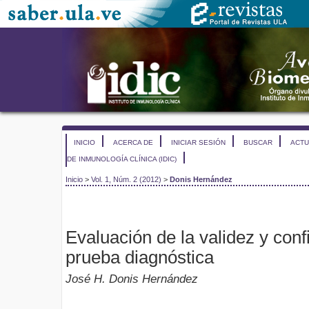
INICIO
ACERCA DE
INICIAR SESIÓN
BUSCAR
ACTU
DE INMUNOLOGÍA CLÍNICA (IDIC)
Inicio
>
Vol. 1, Núm. 2 (2012)
>
Donis Hernández
Evaluación de la validez y conf
prueba diagnóstica
José H. Donis Hernández