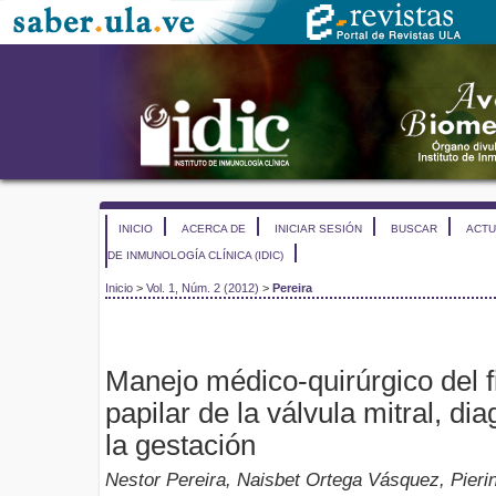
INICIO
ACERCA DE
INICIAR SESIÓN
BUSCAR
ACTU
DE INMUNOLOGÍA CLÍNICA (IDIC)
Inicio
>
Vol. 1, Núm. 2 (2012)
>
Pereira
Manejo médico-quirúrgico del 
papilar de la válvula mitral, di
la gestación
Nestor Pereira, Naisbet Ortega Vásquez, Pieri