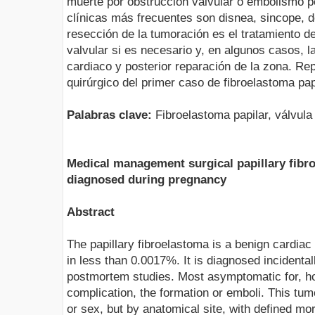
muerte por obstrucción valvular o embolismo p
clínicas más frecuentes son disnea, sincope, do
resección de la tumoración es el tratamiento d
valvular si es necesario y, en algunos casos, l
cardiaco y posterior reparación de la zona. R
quirúrgico del primer caso de fibroelastoma pa
Palabras clave:
Fibroelastoma papilar, válvula 
Medical management surgical papillary fibro
diagnosed during pregnancy
Abstract
The papillary fibroelastoma is a benign cardi
in less than 0.0017%. It is diagnosed incidenta
postmortem studies. Most asymptomatic for, h
complication, the formation or emboli. This tu
or sex, but by anatomical site, with defined m