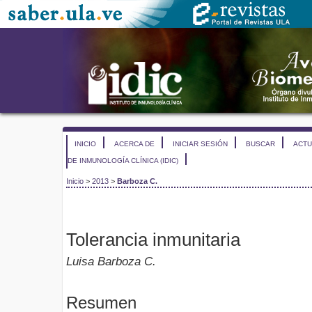
INICIO
ACERCA DE
INICIAR SESIÓN
BUSCAR
ACTU
DE INMUNOLOGÍA CLÍNICA (IDIC)
Inicio
>
2013
>
Barboza C.
Tolerancia inmunitaria
Luisa Barboza C.
Resumen