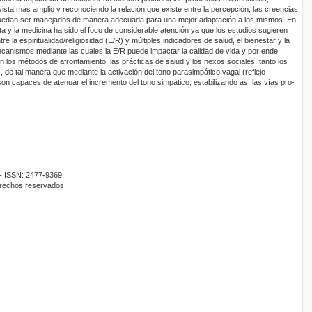
sta más amplio y reconociendo la relación que existe entre la percepción, las creencias
 puedan ser manejados de manera adecuada para una mejor adaptación a los mismos. En
sta y la medicina ha sido el foco de considerable atención ya que los estudios sugieren
re la espiritualidad/religiosidad (E/R) y múltiples indicadores de salud, el bienestar y la
ecanismos mediante las cuales la E/R puede impactar la calidad de vida y por ende
on los métodos de afrontamiento, las prácticas de salud y los nexos sociales, tanto los
de tal manera que mediante la activación del tono parasimpático vagal (reflejo
s son capaces de atenuar el incremento del tono simpático, estabilizando así las vías pro-
- ISSN: 2477-9369.
erechos reservados