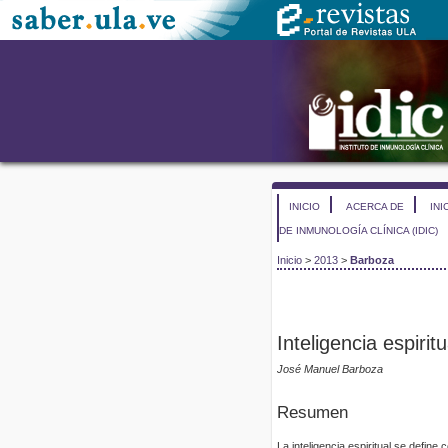
INICIO
ACERCA DE
INI
DE INMUNOLOGÍA CLÍNICA (IDIC)
Inicio
>
2013
>
Barboza
Inteligencia espiri
José Manuel Barboza
Resumen
La inteligencia espiritual se defi