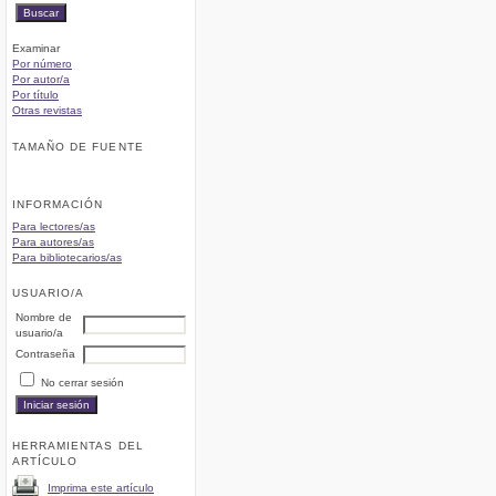
Examinar
Por número
Por autor/a
Por título
Otras revistas
TAMAÑO DE FUENTE
INFORMACIÓN
Para lectores/as
Para autores/as
Para bibliotecarios/as
USUARIO/A
Nombre de
usuario/a
Contraseña
No cerrar sesión
HERRAMIENTAS DEL
ARTÍCULO
Imprima este artículo