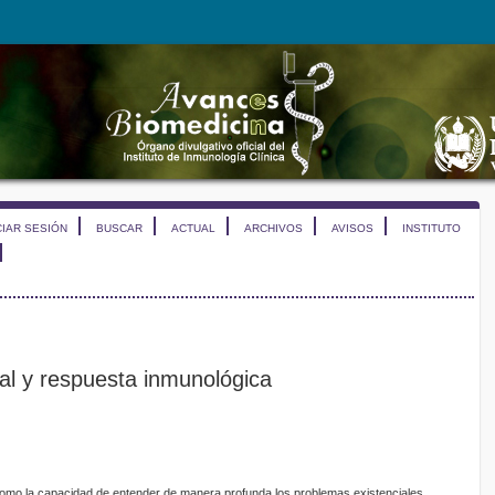
CIAR SESIÓN
BUSCAR
ACTUAL
ARCHIVOS
AVISOS
INSTITUTO
tual y respuesta inmunológica
ne como la capacidad de entender de manera profunda los problemas existenciales,