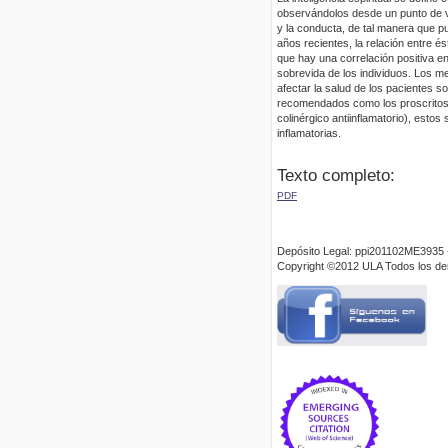
observándolos desde un punto de vi
y la conducta, de tal manera que
años recientes, la relación entre é
que hay una correlación positiva ent
sobrevida de los individuos. Los m
afectar la salud de los pacientes s
recomendados como los proscritos, 
colinérgico antiinflamatorio), esto
inflamatorias.
Texto completo:
PDF
Depósito Legal: ppi201102ME3935 
Copyright ©2012 ULA Todos los d