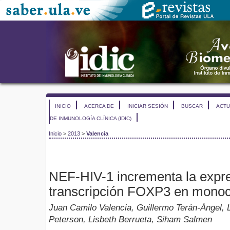
INICIO
ACERCA DE
INICIAR SESIÓN
BUSCAR
ACTU
DE INMUNOLOGÍA CLÍNICA (IDIC)
Inicio
>
2013
>
Valencia
NEF-HIV-1 incrementa la expres
transcripción FOXP3 en mono
Juan Camilo Valencia, Guillermo Terán-Ángel, L
Peterson, Lisbeth Berrueta, Siham Salmen