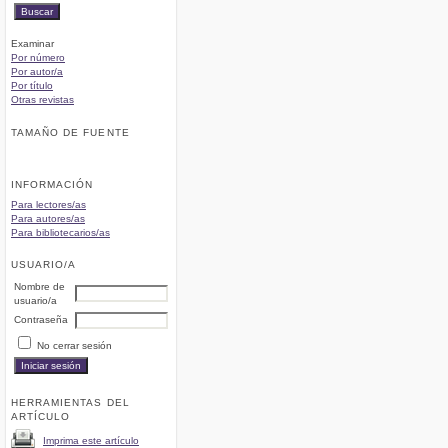
Examinar
Por número
Por autor/a
Por título
Otras revistas
TAMAÑO DE FUENTE
INFORMACIÓN
Para lectores/as
Para autores/as
Para bibliotecarios/as
USUARIO/A
Nombre de
usuario/a
Contraseña
No cerrar sesión
HERRAMIENTAS DEL
ARTÍCULO
Imprima este artículo