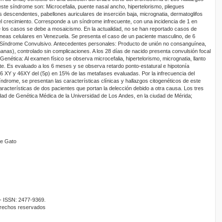
te síndrome son: Microcefalia, puente nasal ancho, hipertelorismo, pliegues
s descendentes, pabellones auriculares de inserción baja, micrognatia, dermatoglifos
l crecimiento. Corresponde a un síndrome infrecuente, con una incidencia de 1 en
 los casos se debe a mosaicismo. En la actualidad, no se han reportado casos de
neas celulares en Venezuela. Se presenta el caso de un paciente masculino, de 6
 Síndrome Convulsivo. Antecedentes personales: Producto de unión no consanguínea,
anas), controlado sin complicaciones. A los 28 días de nacido presenta convulsión focal
Genética: Al examen físico se observa microcefalia, hipertelorismo, micrognatia, llanto
e. Es evaluado a los 6 meses y se observa retardo ponto-estatural e hipotonía
 46 XY y 46XY del (5p) en 15% de las metafases evaluadas. Por la infrecuencia del
rome, se presentan las características clínicas y hallazgos citogenéticos de este
racterísticas de dos pacientes que portan la delección debido a otra causa. Los tres
idad de Genética Médica de la Universidad de Los Andes, en la ciudad de Mérida;
de Gato
- ISSN: 2477-9369.
erechos reservados