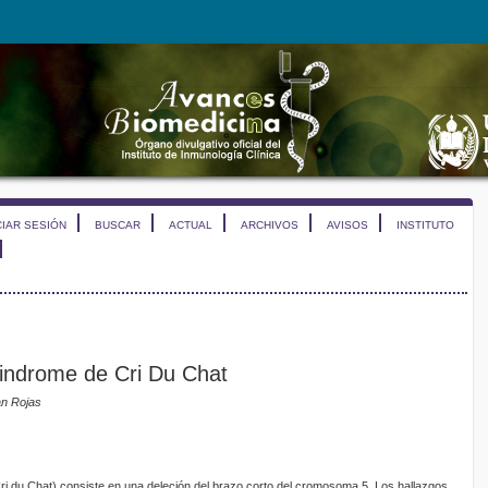
CIAR SESIÓN
BUSCAR
ACTUAL
ARCHIVOS
AVISOS
INSTITUTO
indrome de Cri Du Chat
an Rojas
Cri du Chat) consiste en una deleción del brazo corto del cromosoma 5. Los hallazgos