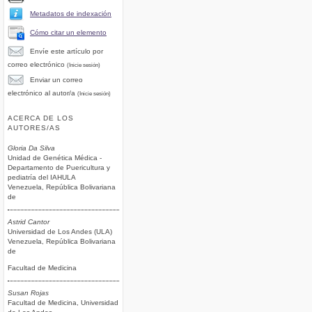
Metadatos de indexación
Cómo citar un elemento
Envíe este artículo por
correo electrónico
(Inicie sesión)
Enviar un correo
electrónico al autor/a
(Inicie sesión)
ACERCA DE LOS
AUTORES/AS
Gloria Da Silva
Unidad de Genética Médica -
Departamento de Puericultura y
pediatría del IAHULA
Venezuela, República Bolivariana
de
Astrid Cantor
Universidad de Los Andes (ULA)
Venezuela, República Bolivariana
de
Facultad de Medicina
Susan Rojas
Facultad de Medicina, Universidad