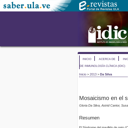
INICIO
ACERCA DE
INI
DE INMUNOLOGÍA CLÍNICA (IDIC)
Inicio
>
2013
>
Da Silva
Mosaicismo en el s
Gloria Da Silva, Astrid Cantor, Sus
Resumen
El Síndrome del maullido de gato (