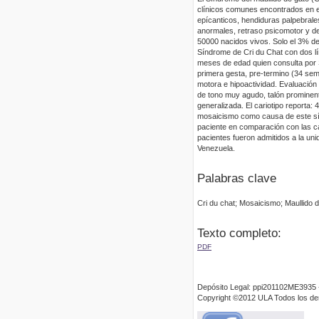
clínicos comunes encontrados en es
epícanticos, hendiduras palpebrale
anormales, retraso psicomotor y de
50000 nacidos vivos. Solo el 3% de
Síndrome de Cri du Chat con dos lí
meses de edad quien consulta por
primera gesta, pre-termino (34 sem
motora e hipoactividad. Evaluación 
de tono muy agudo, talón prominent
generalizada. El cariotipo reporta:
mosaicismo como causa de este sínd
paciente en comparación con las ca
pacientes fueron admitidos a la un
Venezuela.
Palabras clave
Cri du chat; Mosaicismo; Maullido 
Texto completo:
PDF
Depósito Legal: ppi201102ME3935 
Copyright ©2012 ULA Todos los d