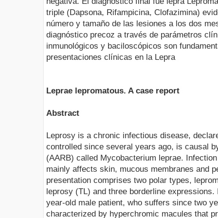
negativa. El diagnóstico final fue lepra Leproma
triple (Dapsona, Rifampicina, Clofazimina) evi
número y tamaño de las lesiones a los dos mese
diagnóstico precoz a través de parámetros clíni
inmunológicos y baciloscópicos son fundamenta
presentaciones clínicas en la Lepra
Leprae lepromatous. A case report
Abstract
Leprosy is a chronic infectious disease, decl
controlled since several years ago, is causal by
(AARB) called Mycobacterium leprae. Infection 
mainly affects skin, mucous membranes and peri
presentation comprises two polar types, leprom
leprosy (TL) and three borderline expressions.
year-old male patient, who suffers since two ye
characterized by hyperchromic macules that prog