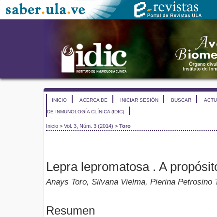
INICIO
ACERCA DE
INICIAR SESIÓN
BUSCAR
ACTU
DE INMUNOLOGÍA CLÍNICA (IDIC)
Inicio
>
Vol. 3, Núm. 3 (2014)
>
Toro
Lepra lepromatosa . A propósit
Anays Toro, Silvana Vielma, Pierina Petrosino 
Resumen