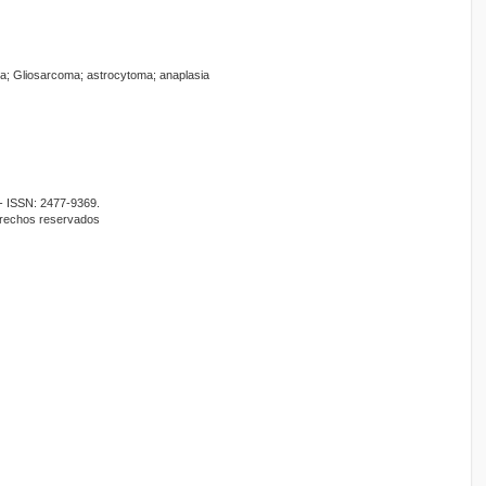
ia; Gliosarcoma; astrocytoma; anaplasia
- ISSN: 2477-9369.
erechos reservados