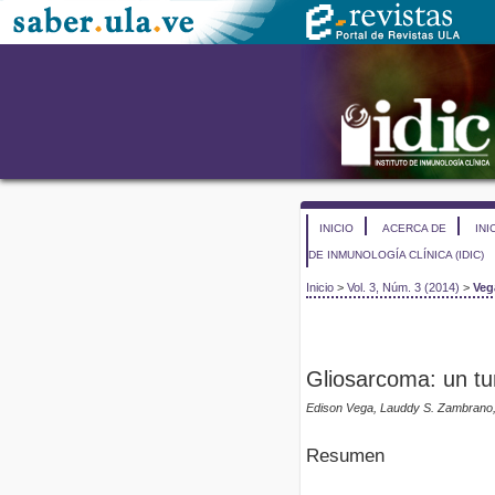
INICIO
ACERCA DE
INI
DE INMUNOLOGÍA CLÍNICA (IDIC)
Inicio
>
Vol. 3, Núm. 3 (2014)
>
Veg
Gliosarcoma: un t
Edison Vega, Lauddy S. Zambrano, 
Resumen