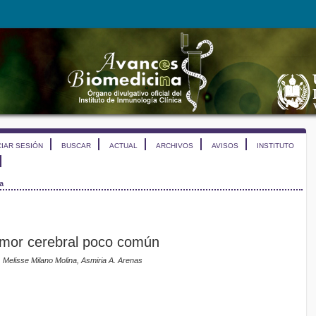
CIAR SESIÓN
BUSCAR
ACTUAL
ARCHIVOS
AVISOS
INSTITUTO
a
umor cerebral poco común
Melisse Milano Molina, Asmiria A. Arenas