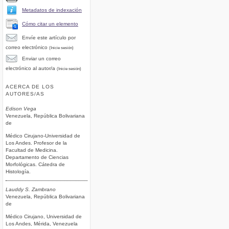
Metadatos de indexación
Cómo citar un elemento
Envíe este artículo por
correo electrónico
(Inicie sesión)
Enviar un correo
electrónico al autor/a
(Inicie sesión)
ACERCA DE LOS
AUTORES/AS
Edison Vega
Venezuela, República Bolivariana
de
Médico Cirujano-Universidad de
Los Andes. Profesor de la
Facultad de Medicina.
Departamento de Ciencias
Morfológicas. Cátedra de
Histología.
Lauddy S. Zambrano
Venezuela, República Bolivariana
de
Médico Cirujano, Universidad de
Los Andes, Mérida, Venezuela