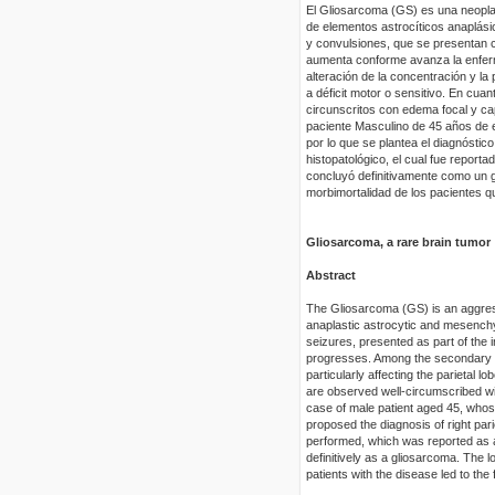
El Gliosarcoma (GS) es una neopla
de elementos astrocíticos anaplási
y convulsiones, que se presentan c
aumenta conforme avanza la enfer
alteración de la concentración y la 
a déficit motor o sensitivo. En cu
circunscritos con edema focal y cap
paciente Masculino de 45 años de 
por lo que se plantea el diagnóstico
histopatológico, el cual fue report
concluyó definitivamente como un g
morbimortalidad de los pacientes q
Gliosarcoma, a rare brain tumor
Abstract
The Gliosarcoma (GS) is an aggre
anaplastic astrocytic and mesenchy
seizures, presented as part of the
progresses. Among the secondary m
particularly affecting the parietal 
are observed well-circumscribed wit
case of male patient aged 45, whose
proposed the diagnosis of right par
performed, which was reported as 
definitively as a gliosarcoma. The l
patients with the disease led to the f