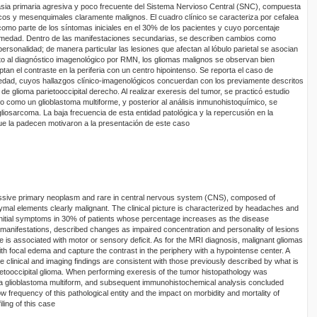
sia primaria agresiva y poco frecuente del Sistema Nervioso Central (SNC), compuesta
cos y mesenquimales claramente malignos. El cuadro clínico se caracteriza por cefalea
omo parte de los síntomas iniciales en el 30% de los pacientes y cuyo porcentaje
medad. Dentro de las manifestaciones secundarias, se describen cambios como
personalidad; de manera particular las lesiones que afectan al lóbulo parietal se asocian
anto al diagnóstico imagenológico por RMN, los gliomas malignos se observan bien
tan el contraste en la periferia con un centro hipointenso. Se reporta el caso de
edad, cuyos hallazgos clínico-imagenológicos concuerdan con los previamente descritos
 de glioma parietooccipital derecho. Al realizar exeresis del tumor, se practicó estudio
ado como un glioblastoma multiforme, y posterior al análisis inmunohistoquímico, se
liosarcoma. La baja frecuencia de esta entidad patológica y la repercusión en la
ue la padecen motivaron a la presentación de este caso
ssive primary neoplasm and rare in central nervous system (CNS), composed of
mal elements clearly malignant. The clinical picture is characterized by headaches and
 initial symptoms in 30% of patients whose percentage increases as the disease
anifestations, described changes as impaired concentration and personality of lesions
lobe is associated with motor or sensory deficit. As for the MRI diagnosis, malignant gliomas
h focal edema and capture the contrast in the periphery with a hypointense center. A
 clinical and imaging findings are consistent with those previously described by what is
ietooccipital glioma. When performing exeresis of the tumor histopathology was
a glioblastoma multiform, and subsequent immunohistochemical analysis concluded
ow frequency of this pathological entity and the impact on morbidity and mortality of
iling of this case