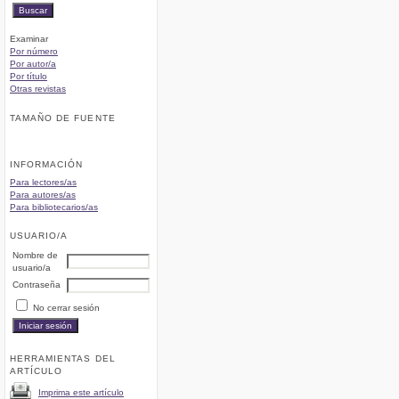
Examinar
Por número
Por autor/a
Por título
Otras revistas
TAMAÑO DE FUENTE
INFORMACIÓN
Para lectores/as
Para autores/as
Para bibliotecarios/as
USUARIO/A
Nombre de
usuario/a
Contraseña
No cerrar sesión
HERRAMIENTAS DEL
ARTÍCULO
Imprima este artículo