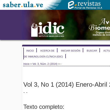
INICIO
ACERCA DE
INICIAR SESIÓN
BUSCAR
ACTU
DE INMUNOLOGÍA CLÍNICA (IDIC)
Inicio
>
Vol. 3, Núm. 2 (2014)
>
-
Vol 3, No 1 (2014) Enero-Abril
- -
Texto completo: