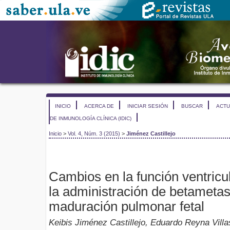
INICIO
ACERCA DE
INICIAR SESIÓN
BUSCAR
ACTU
DE INMUNOLOGÍA CLÍNICA (IDIC)
Inicio
>
Vol. 4, Núm. 3 (2015)
>
Jiménez Castillejo
Cambios en la función ventricula
la administración de betameta
maduración pulmonar fetal
Keibis Jiménez Castillejo, Eduardo Reyna Villa