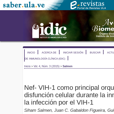
INICIO
ACERCA DE
INICIAR SESIÓN
BUSCAR
ACTU
DE INMUNOLOGÍA CLÍNICA (IDIC)
Inicio
>
Vol. 4, Núm. 3 (2015)
>
Salmen
Nef- VIH-1 como principal orqu
disfunción celular durante la 
la infección por el VIH-1
Siham Salmen, Juan C. Gabaldon Figueira, Gui