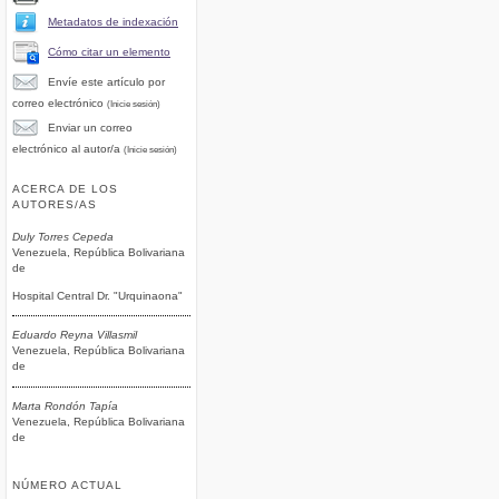
Metadatos de indexación
Cómo citar un elemento
Envíe este artículo por
correo electrónico
(Inicie sesión)
Enviar un correo
electrónico al autor/a
(Inicie sesión)
ACERCA DE LOS
AUTORES/AS
Duly Torres Cepeda
Venezuela, República Bolivariana
de
Hospital Central Dr. "Urquinaona"
Eduardo Reyna Villasmil
Venezuela, República Bolivariana
de
Marta Rondón Tapía
Venezuela, República Bolivariana
de
NÚMERO ACTUAL