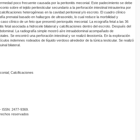
fermedad poco frecuente causada por la peritonitis meconial. Este padecimiento se debe
onio sobre el tejido peritesticular secundario a la perforación intestinal intrauterina por
alcificaciones heterogéneas en la cavidad peritoneal y/o escroto. El cuadro clínico
ía prenatal basado en hallazgos de ultrasonido, lo cual reduce la morbilidad y
caso clínico de un feto que presentó periorquitis meconial. La ecografía fetal a las 36
fetal asociada a hidrocele bilateral y calcificaciones dentro del escroto. Después del
abdominal. La radiografía simple mostró aíre intraabdominal acompañado de
tales. Se encontró una perforación intestinal y se realizó ileostomía. En la exploración
culos indemnes rodeados de líquido verdoso alrededor de la túnica testicular. Se realizó
uinal bilateral.
econial; Calcificaciones
- ISSN: 2477-9369.
erechos reservados