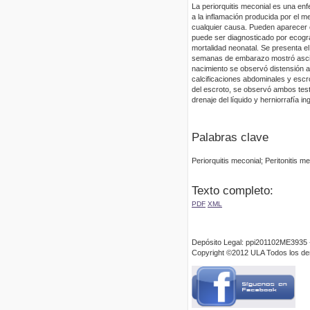
La periorquitis meconial es una en
a la inflamación producida por el mec
cualquier causa. Pueden aparecer c
puede ser diagnosticado por ecograf
mortalidad neonatal. Se presenta el 
semanas de embarazo mostró ascitis 
nacimiento se observó distensión 
calcificaciones abdominales y escro
del escroto, se observó ambos testí
drenaje del líquido y herniorrafía ing
Palabras clave
Periorquitis meconial; Peritonitis m
Texto completo:
PDF
XML
Depósito Legal: ppi201102ME3935 
Copyright ©2012 ULA Todos los d