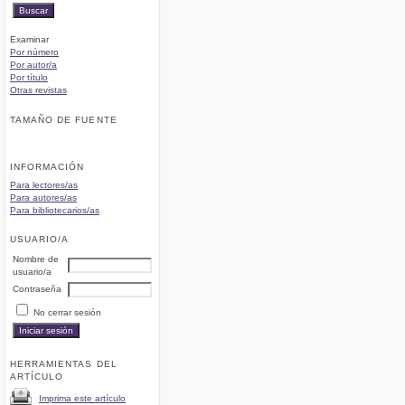
Examinar
Por número
Por autor/a
Por título
Otras revistas
TAMAÑO DE FUENTE
INFORMACIÓN
Para lectores/as
Para autores/as
Para bibliotecarios/as
USUARIO/A
Nombre de
usuario/a
Contraseña
No cerrar sesión
HERRAMIENTAS DEL
ARTÍCULO
Imprima este artículo