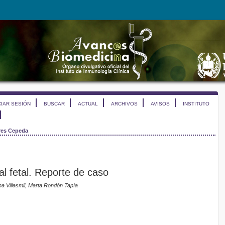
CIAR SESIÓN
BUSCAR
ACTUAL
ARCHIVOS
AVISOS
INSTITUTO
res Cepeda
al fetal. Reporte de caso
 Villasmil, Marta Rondón Tapía