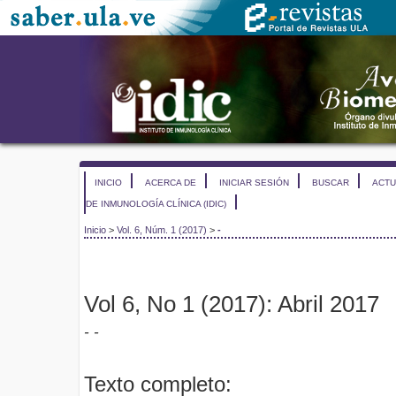
INICIO
ACERCA DE
INICIAR SESIÓN
BUSCAR
ACTU
DE INMUNOLOGÍA CLÍNICA (IDIC)
Inicio
>
Vol. 6, Núm. 1 (2017)
>
-
Vol 6, No 1 (2017): Abril 2017
- -
Texto completo: