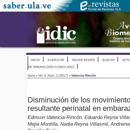
INICIO
ACERCA DE
INICIAR SESIÓN
BUSCAR
ACTU
DE INMUNOLOGÍA CLÍNICA (IDIC)
Inicio
>
Vol. 6, Núm. 2 (2017)
>
Valencia-Rincón
Disminución de los movimientos
resultante perinatal en embara
Edinson Valencia-Rincón, Eduardo Reyna Villas
Mejia Montilla, Nadia Reyna Villasmil, Andrei