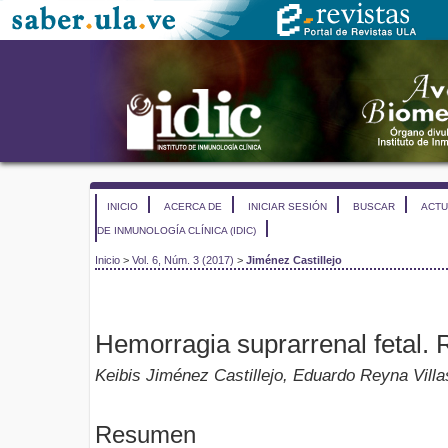
INICIO
ACERCA DE
INICIAR SESIÓN
BUSCAR
ACTU
DE INMUNOLOGÍA CLÍNICA (IDIC)
Inicio
>
Vol. 6, Núm. 3 (2017)
>
Jiménez Castillejo
Hemorragia suprarrenal fetal. 
Keibis Jiménez Castillejo, Eduardo Reyna Vill
Resumen