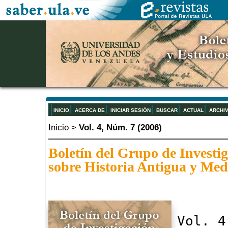
INICIO
ACERCA DE
INICIAR SESIÓN
BUSCAR
ACTUAL
ARCHI
Inicio
>
Vol. 4, Núm. 7 (2006)
Boletín del Grupo de Investi
sobre Historia Antigua y M
Vol. 4