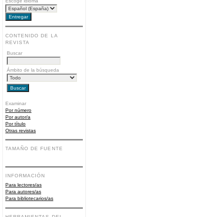
Escoge idioma
CONTENIDO DE LA
REVISTA
Buscar
Ámbito de la búsqueda
Examinar
Por número
Por autor/a
Por título
Otras revistas
TAMAÑO DE FUENTE
INFORMACIÓN
Para lectores/as
Para autores/as
Para bibliotecarios/as
HERRAMIENTAS DEL