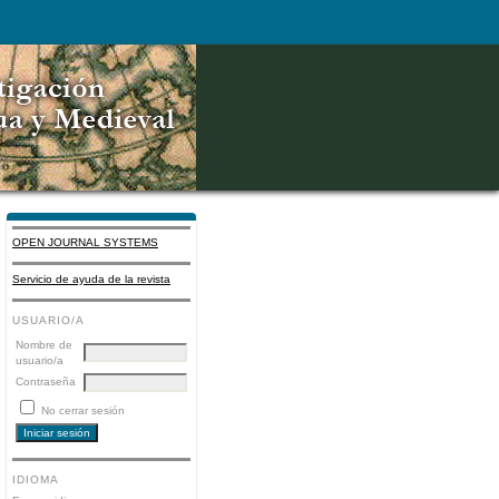
OPEN JOURNAL SYSTEMS
Servicio de ayuda de la revista
USUARIO/A
Nombre de
usuario/a
Contraseña
No cerrar sesión
IDIOMA