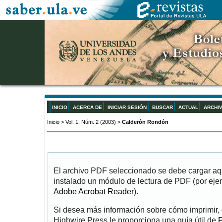
INICIO
ACERCA DE
INICIAR SESIÓN
BUSCAR
ACTUAL
ARCHI
Inicio
>
Vol. 1, Núm. 2 (2003)
>
Calderón Rondón
El archivo PDF seleccionado se debe cargar aqu
instalado un módulo de lectura de PDF (por eje
Adobe Acrobat Reader
).
Si desea más información sobre cómo imprimir, 
Highwire Press le proporciona una guía útil de
P