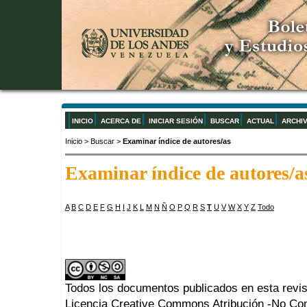
INICIO
ACERCA DE
INICIAR SESIÓN
BUSCAR
ACTUAL
ARCHI
Inicio
>
Buscar
>
Examinar índice de autores/as
Examinar índice de autores/a
A
B
C
D
E
F
G
H
I
J
K
L
M
N
Ñ
O
P
Q
R
S
T
U
V
W
X
Y
Z
Todo
Todos los documentos publicados en esta revis
Licencia Creative Commons Atribución -No Com