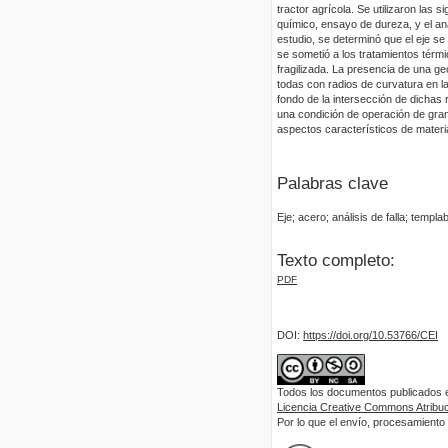
tractor agrícola. Se utilizaron las s
químico, ensayo de dureza, y el an
estudio, se determinó que el eje s
se sometió a los tratamientos térm
fragilizada. La presencia de una ge
todas con radios de curvatura en l
fondo de la intersección de dichas
una condición de operación de gran e
aspectos característicos de materia
Palabras clave
Eje; acero; análisis de falla; templab
Texto completo:
PDF
DOI:
https://doi.org/10.53766/CEI
Todos los documentos publicados en
Licencia Creative Commons Atribuci
Por lo que el envío, procesamiento y