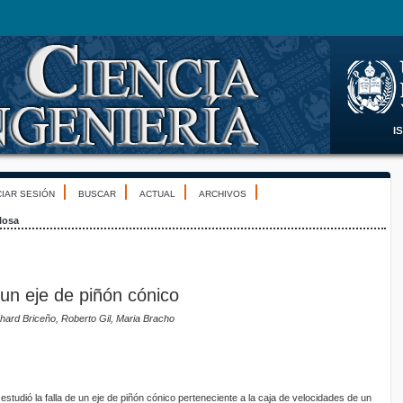
CIAR SESIÓN
BUSCAR
ACTUAL
ARCHIVOS
losa
e un eje de piñón cónico
ard Briceño, Roberto Gil, Maria Bracho
estudió la falla de un eje de piñón cónico perteneciente a la caja de velocidades de un