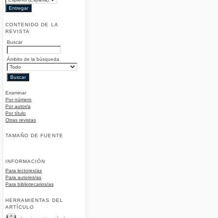
CONTENIDO DE LA
REVISTA
Buscar
Ámbito de la búsqueda
Examinar
Por número
Por autor/a
Por título
Otras revistas
TAMAÑO DE FUENTE
INFORMACIÓN
Para lectores/as
Para autores/as
Para bibliotecarios/as
HERRAMIENTAS DEL
ARTÍCULO