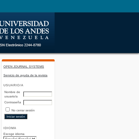
OPEN JOURNAL SYSTEMS
Servicio de ayuda de la revista
USUARIO/A
Nombre de
usuario/a
Contraseña
No cerrar sesión
IDIOMA
Escoge idioma