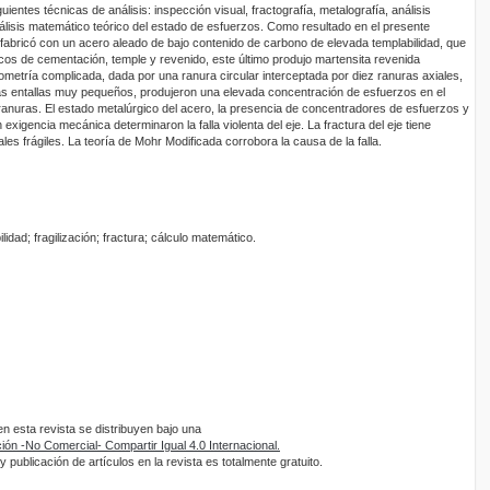
iguientes técnicas de análisis: inspección visual, fractografía, metalografía, análisis
álisis matemático teórico del estado de esfuerzos. Como resultado en el presente
e fabricó con un acero aleado de bajo contenido de carbono de elevada templabilidad, que
icos de cementación, temple y revenido, este último produjo martensita revenida
ometría complicada, dada por una ranura circular interceptada por diez ranuras axiales,
as entallas muy pequeños, produjeron una elevada concentración de esfuerzos en el
 ranuras. El estado metalúrgico del acero, la presencia de concentradores de esfuerzos y
xigencia mecánica determinaron la falla violenta del eje. La fractura del eje tiene
les frágiles. La teoría de Mohr Modificada corrobora la causa de la falla.
ilidad; fragilización; fractura; cálculo matemático.
 esta revista se distribuyen bajo una
ón -No Comercial- Compartir Igual 4.0 Internacional.
 publicación de artículos en la revista es totalmente gratuito.