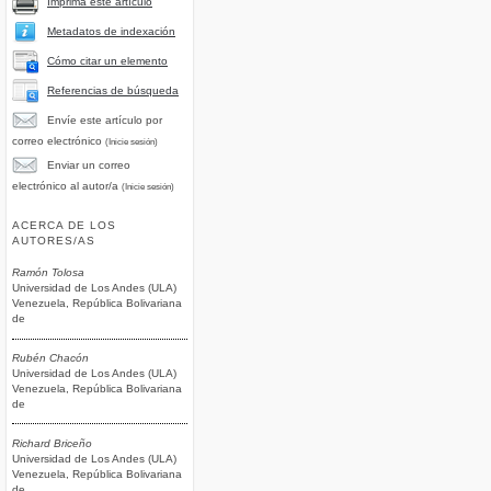
Imprima este artículo
Metadatos de indexación
Cómo citar un elemento
Referencias de búsqueda
Envíe este artículo por
correo electrónico
(Inicie sesión)
Enviar un correo
electrónico al autor/a
(Inicie sesión)
ACERCA DE LOS
AUTORES/AS
Ramón Tolosa
Universidad de Los Andes (ULA)
Venezuela, República Bolivariana
de
Rubén Chacón
Universidad de Los Andes (ULA)
Venezuela, República Bolivariana
de
Richard Briceño
Universidad de Los Andes (ULA)
Venezuela, República Bolivariana
de