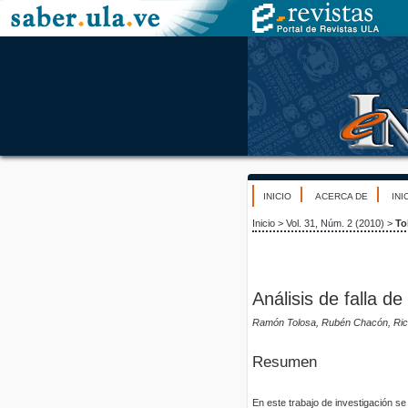
INICIO
ACERCA DE
INI
Inicio
>
Vol. 31, Núm. 2 (2010)
>
To
Análisis de falla d
Ramón Tolosa, Rubén Chacón, Rich
Resumen
En este trabajo de investigación se 