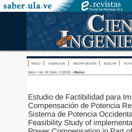
INICIO
ACERCA DE
INICIAR SESIÓN
BUSCAR
ACTU
Inicio
>
Vol. 39, Núm. 2 (2018)
>
Muñoz
Estudio de Factibilidad para I
Compensación de Potencia Rea
Sistema de Potencia Occident
Feasibility Study of implementa
Power Compensation in Part o