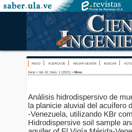
INICIO
ACERCA DE
INICIAR SESIÓN
BUSCAR
ACTU
Inicio
>
Vol. 42, Núm. 1 (2021)
>
Mora
Análisis hidrodispersivo de mu
la planicie aluvial del acuífero 
-Venezuela, utilizando KBr co
Hidrodispersive soil sample ana
aquifer of El Vigía Mérida-Ven