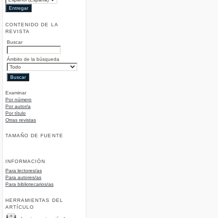
CONTENIDO DE LA
REVISTA
Buscar
Ámbito de la búsqueda
Examinar
Por número
Por autor/a
Por título
Otras revistas
TAMAÑO DE FUENTE
INFORMACIÓN
Para lectores/as
Para autores/as
Para bibliotecarios/as
HERRAMIENTAS DEL
ARTÍCULO