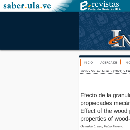
INICIO
ACERCA DE
INI
Inicio
>
Vol. 42, Núm. 2 (2021)
>
Er
Efecto de la granul
propiedades mecán
Effect of the wood 
properties of woo
Oswaldo Erazo, Pablo Moreno