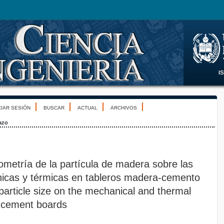
CIAR SESIÓN
BUSCAR
ACTUAL
ARCHIVOS
azo
ometría de la partícula de madera sobre las
icas y térmicas en tableros madera-cemento
particle size on the mechanical and thermal
d-cement boards