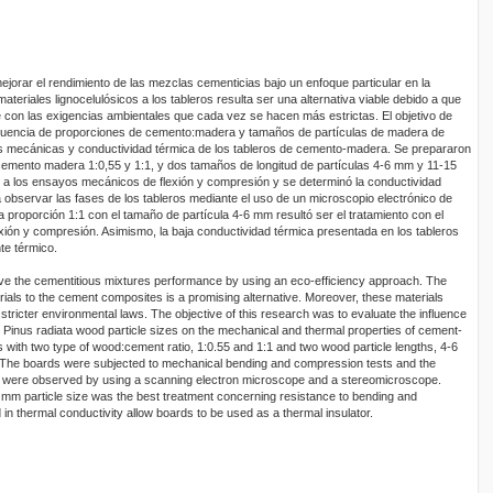
ejorar el rendimiento de las mezclas cementicias bajo un enfoque particular en la
ateriales lignocelulósicos a los tableros resulta ser una alternativa viable debido a que
con las exigencias ambientales que cada vez se hacen más estrictas. El objetivo de
influencia de proporciones de cemento:madera y tamaños de partículas de madera de
es mecánicas y conductividad térmica de los tableros de cemento-madera. Se prepararon
cemento madera 1:0,55 y 1:1, y dos tamaños de longitud de partículas 4-6 mm y 11-15
 a los ensayos mecánicos de flexión y compresión y se determinó la conductividad
observar las fases de los tableros mediante el uso de un microscopio electrónico de
 proporción 1:1 con el tamaño de partícula 4-6 mm resultó ser el tratamiento con el
exión y compresión. Asimismo, la baja conductividad térmica presentada en los tableros
te térmico.
ve the cementitious mixtures performance by using an eco-efficiency approach. The
erials to the cement composites is a promising alternative. Moreover, these materials
y stricter environmental laws. The objective of this research was to evaluate the influence
 Pinus radiata wood particle sizes on the mechanical and thermal properties of cement-
th two type of wood:cement ratio, 1:0.55 and 1:1 and two wood particle lengths, 4-6
he boards were subjected to mechanical bending and compression tests and the
s were observed by using a scanning electron microscope and a stereomicroscope.
6 mm particle size was the best treatment concerning resistance to bending and
n thermal conductivity allow boards to be used as a thermal insulator.