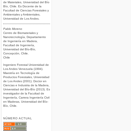
de Materiales, Universidad del Bío
Bío, Chile. Es Docente de la
Facultad de Ciencias Forestales y
Ambientales y Ambientales,
Universidad de Los Andes.
Pablo Moreno
Centro de Biomateriales y
Nanotecnología, Departamento
de Ingeniería en Madera,
Facultad de Ingeniería,
Universidad del Bío-Bío,
Concepción, Chile.
Chile
Ingeniero Forestal Universidad de
Los Andes Venezuela (1994).
Maestría en Tecnología de
Productos Forestales, Universidad
de Los Andes (2001). Doctor en
Ciencias e Industria de la Madera,
Universidad del Bío-Bío (2013). Es
investigador de la Facultad de
Ingeniería, Carrera Ingeniería Civil
en Maderas, Universidad del Bío-
Bío, Chile.
NÚMERO ACTUAL