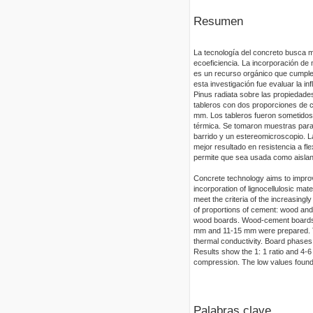
Resumen
La tecnología del concreto busca m
ecoeficiencia. La incorporación de m
es un recurso orgánico que cumple 
esta investigación fue evaluar la 
Pinus radiata sobre las propiedad
tableros con dos proporciones de 
mm. Los tableros fueron sometidos
térmica. Se tomaron muestras para 
barrido y un estereomicroscopio. La
mejor resultado en resistencia a fl
permite que sea usada como aislan
Concrete technology aims to impro
incorporation of lignocellulosic mat
meet the criteria of the increasingl
of proportions of cement: wood and
wood boards. Wood-cement boards wi
mm and 11-15 mm were prepared. T
thermal conductivity. Board phase
Results show the 1: 1 ratio and 4-
compression. The low values found i
Palabras clave