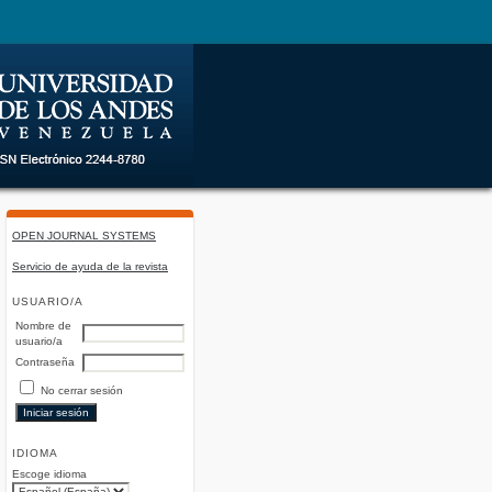
OPEN JOURNAL SYSTEMS
Servicio de ayuda de la revista
USUARIO/A
Nombre de
usuario/a
Contraseña
No cerrar sesión
IDIOMA
Escoge idioma