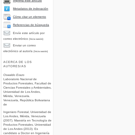
Imprima este artículo
Metadatos de indexación
Cómo citar un elemento
Referencias de búsqueda
Envíe este artículo por
correo electrónico
(Inicie sesión)
Enviar un correo
electrónico al autor/a
(Inicie sesión)
ACERCA DE LOS
AUTORES/AS
Oswaldo Erazo
Laboratorio Nacional de
Productos Forestales, Facultad de
Ciencias Forestales y Ambientales,
Universidad de Los Andes,
Mérida, Venezuela.
Venezuela, República Bolivariana
de
Ingeniero Forestal, Universidad de
Los Andes, Mérida, Venezuela
(2007). Maestría en Tecnología de
Productos Forestales, Universidad
de Los Andes (2013). Es
candidato a Doctor en Ingeniería