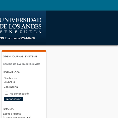
OPEN JOURNAL SYSTEMS
Servicio de ayuda de la revista
USUARIO/A
Nombre de
usuario/a
Contraseña
No cerrar sesión
IDIOMA
Escoge idioma