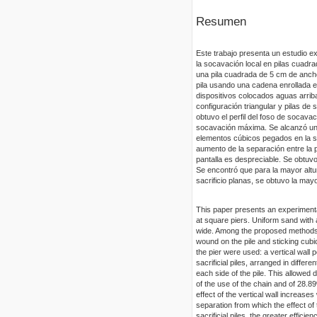
Resumen
Este trabajo presenta un estudio e
la socavación local en pilas cuad
una pila cuadrada de 5 cm de ancho
pila usando una cadena enrollada e
dispositivos colocados aguas arriba d
configuración triangular y pilas de
obtuvo el perfil del foso de socavac
socavación máxima. Se alcanzó una
elementos cúbicos pegados en la sup
aumento de la separación entre la pi
pantalla es despreciable. Se obtuvo
Se encontró que para la mayor altu
sacrificio planas, se obtuvo la may
This paper presents an experimental
at square piers. Uniform sand with
wide. Among the proposed methods, 
wound on the pile and sticking cubi
the pier were used: a vertical wall pe
sacrificial piles, arranged in diffe
each side of the pile. This allowe
of the use of the chain and of 28.89
effect of the vertical wall increase
separation from which the effect of th
sacrificial piles, the greater effici