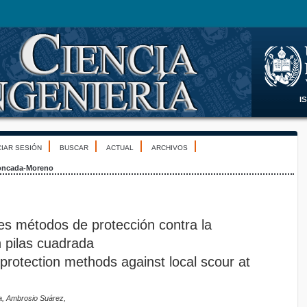
CIAR SESIÓN
BUSCAR
ACTUAL
ARCHIVOS
ncada-Moreno
es métodos de protección contra la
n pilas cuadrada
t protection methods against local scour at
, Ambrosio Suárez,