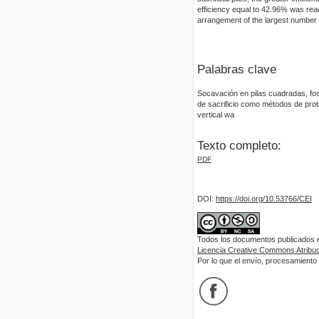
efficiency equal to 42.96% was reach
arrangement of the largest number o
Palabras clave
Socavación en pilas cuadradas, foso
de sacrificio como métodos de prote
vertical wa
Texto completo:
PDF
DOI:
https://doi.org/10.53766/CEI
Todos los documentos publicados en
Licencia Creative Commons Atribuci
Por lo que el envío, procesamiento y