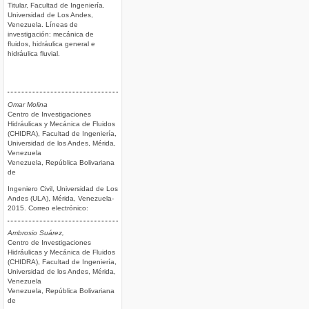
Titular, Facultad de Ingeniería.
Universidad de Los Andes,
Venezuela. Líneas de
investigación: mecánica de
fluidos, hidráulica general e
hidráulica fluvial.
Omar Molina
Centro de Investigaciones
Hidráulicas y Mecánica de Fluidos
(CHIDRA), Facultad de Ingeniería,
Universidad de los Andes, Mérida,
Venezuela
Venezuela, República Bolivariana
de
Ingeniero Civil, Universidad de Los
Andes (ULA), Mérida, Venezuela-
2015. Correo electrónico:
Ambrosio Suárez,
Centro de Investigaciones
Hidráulicas y Mecánica de Fluidos
(CHIDRA), Facultad de Ingeniería,
Universidad de los Andes, Mérida,
Venezuela
Venezuela, República Bolivariana
de