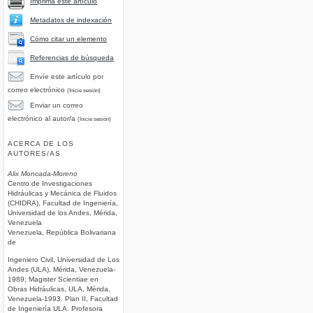
Imprima este artículo
Metadatos de indexación
Cómo citar un elemento
Referencias de búsqueda
Envíe este artículo por
correo electrónico
(Inicie sesión)
Enviar un correo
electrónico al autor/a
(Inicie sesión)
ACERCA DE LOS
AUTORES/AS
Alix Moncada-Moreno
Centro de Investigaciones
Hidráulicas y Mecánica de Fluidos
(CHIDRA), Facultad de Ingeniería,
Universidad de los Andes, Mérida,
Venezuela
Venezuela, República Bolivariana
de
Ingeniero Civil, Universidad de Los
Andes (ULA), Mérida, Venezuela-
1989; Magister Scientiae en
Obras Hidráulicas, ULA, Mérida,
Venezuela-1993. Plan II, Facultad
de Ingeniería ULA. Profesora