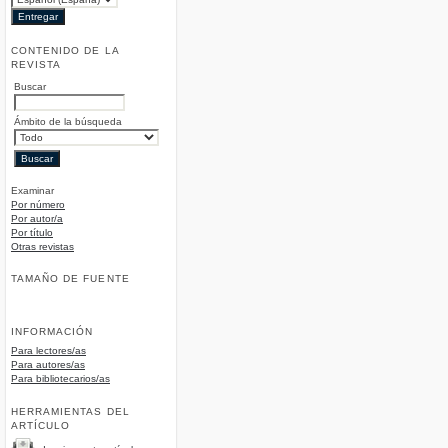
CONTENIDO DE LA
REVISTA
Buscar
Ámbito de la búsqueda
Examinar
Por número
Por autor/a
Por título
Otras revistas
TAMAÑO DE FUENTE
INFORMACIÓN
Para lectores/as
Para autores/as
Para bibliotecarios/as
HERRAMIENTAS DEL
ARTÍCULO