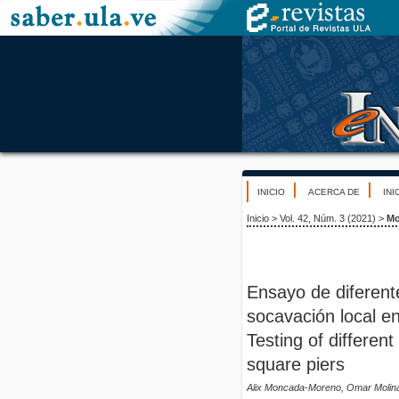
INICIO
ACERCA DE
INI
Inicio
>
Vol. 42, Núm. 3 (2021)
>
Mo
Ensayo de diferent
socavación local e
Testing of differen
square piers
Alix Moncada-Moreno, Omar Molina