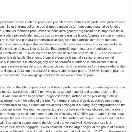
xperimental sobre el efecto producido por diferentes métodos de protección para reducir
radas. Se usó arena uniforme con diámetro medio de 1.4 mm como material de fondo y
. Entre los métodos propuestos se consideró generar rugosidad en la superficie de la
n la pila y pegando elementos cúbicos en las caras de la pila. Además, se usaron varios
e la pila: una pantalla perpendicular al flujo, pilas de sacrificio circulares con una
 sacrificio planas, dispuestas en diferentes configuraciones. Para cada experimento, se
ión en el eje de cada lado de la pila. Esto permitió determinar la profundidad de
 efectividad de 32.65 % en el caso del uso de la cadena y de 28.89 % con el uso de
erficie de la pila. Se encontró que el efecto de la pantalla se incrementa con el
la y la pantalla. Sin embargo, hay una separación a partir de la cual el efecto de la
 que a mayor altura del grupo de pilas de sacrificio circulares se logra mayor efectividad.
ra H igual a 11.67 cm, se alcanzó la mayor efectividad igual a 42.96 %. Usando pilas de
or efectividad con el arreglo geométrico del mayor número de pilas.
 study on the effects produced by different protection methods for reducing local scour
 a median particle size of 1.4 mm was used as bed material and a square pier of 5 cm
it was considered to generate roughness on the surface of the pier using a chain
cal elements on the sides of the pile. Furthermore, several devices placed upstream of
rpendicular to flow, circular sacrificial piles arranged in a triangular configuration and flat
rent configurations. For each experiment, the scour hole profile was obtained on the axis of
d determining the maximum scour depth. An efficiency of 32.65% was reached in the case
% with the use of cubical elements stuck on the surface of the pile. It was found that the
s with increasing space among the pier and the vertical wall. However, there is a
e vertical wall is negligible. It was obtained that for larger height of the group of circular
ency was achieved. It was found that for the largest height H equal to 11.67 cm, the greatest