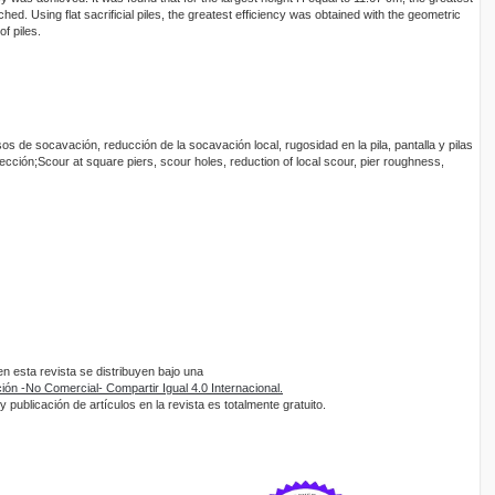
ed. Using flat sacrificial piles, the greatest efficiency was obtained with the geometric
f piles.
s de socavación, reducción de la socavación local, rugosidad en la pila, pantalla y pilas
cción;Scour at square piers, scour holes, reduction of local scour, pier roughness,
 esta revista se distribuyen bajo una
ón -No Comercial- Compartir Igual 4.0 Internacional.
 publicación de artículos en la revista es totalmente gratuito.