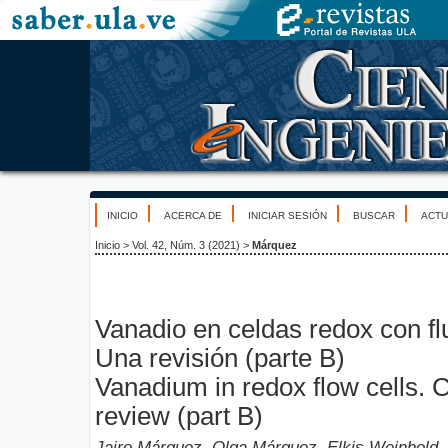
INICIO
ACERCA DE
INICIAR SESIÓN
BUSCAR
ACTU
Inicio
>
Vol. 42, Núm. 3 (2021)
>
Márquez
Vanadio en celdas redox con flu
Una revisión (parte B)
Vanadium in redox flow cells. C
review (part B)
Jairo Márquez, Olga Márquez, Elkis Weinhold,