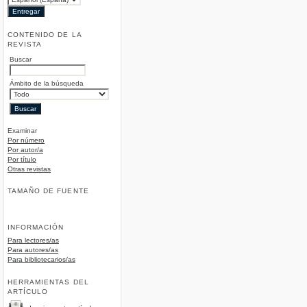
CONTENIDO DE LA
REVISTA
Buscar
Ámbito de la búsqueda
Examinar
Por número
Por autor/a
Por título
Otras revistas
TAMAÑO DE FUENTE
INFORMACIÓN
Para lectores/as
Para autores/as
Para bibliotecarios/as
HERRAMIENTAS DEL
ARTÍCULO