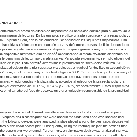
I/2021.43.02.03
ntalmente el efecto de diferentes dispositivos de alteración del flujo para el control de la
enominaron deflectores. En los ensayos se utilizó una pila cuadrada y una rectangular; y
. En primer lugar, con la pila cuadrada, se analizaron los siguientes dispositivos: una
, dispositivos cúbicos con una sección curva y deflectores curvos del flujo descendente
a pila rectangular, se ensayaron los dispositivos que lograron la mayor protección a la
n dispositivo alternativo que se diseñó considerando el efecto favorable alcanzado por
e le denominó deflector tipo canaleta curva. Para cada experimento, se midió el perfil del
lado de la pila. Esto permitió determinar la profundidad de socavación máxima. Se
 placa alrededor de la pila cuadrada era colocada a nivel del fondo. Bajo esta condición y
 2.5 cm, se alcanzó la mayor efectividad igual a 68.11 %. Esto indica que la posición y el
nfluencia sobre la reducción de la profundidad de socavación. Los deflectores tipo
ulares y redondeadas y la placa plana, ubicados alrededor de la pila rectangular y a
la mayor efectividad de 91.12 %, 91.54 % y 73.36 %, respectivamente. Estos dispositivos
tiva en el tamaño del foso de socavación y una reducción considerable de la profundidad
lyses the effect of different flow alteration devices for local scour control at piers,
 A square and a rectangular pier were used in the tests; and sand was used as bed
ier, the following devices were analyzed: a plate placed around the pier; cubic devices with
ors of the down flow at pier. Subsequently, using the rectangular pier, the devices that
 the square pier were tested. Furthermore, an alternative device was analyzed that was
 effect achieved by two of these devices, which was denominated a curved gutter-type