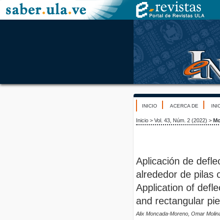
INICIO
ACERCA DE
INI
Inicio
>
Vol. 43, Núm. 2 (2022)
>
Mo
Aplicación de defle
alrededor de pilas
Application of defl
and rectangular pie
Alix Moncada-Moreno, Omar Molin