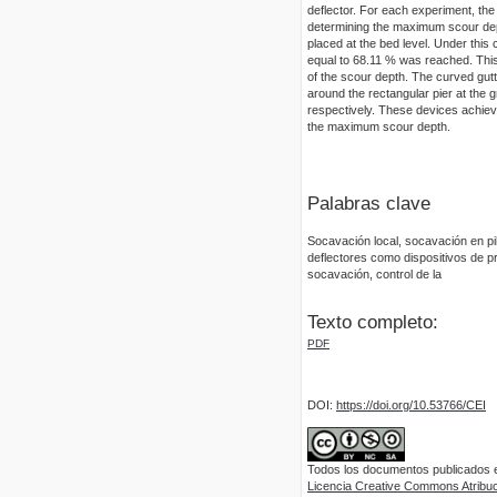
deflector. For each experiment, the
determining the maximum scour dept
placed at the bed level. Under this 
equal to 68.11 % was reached. This 
of the scour depth. The curved gutt
around the rectangular pier at the 
respectively. These devices achieve
the maximum scour depth.
Palabras clave
Socavación local, socavación en pi
deflectores como dispositivos de p
socavación, control de la
Texto completo:
PDF
DOI:
https://doi.org/10.53766/CEI
Todos los documentos publicados en
Licencia Creative Commons Atribuci