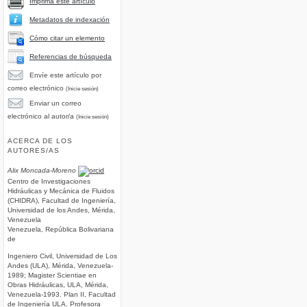
Imprima este artículo
Metadatos de indexación
Cómo citar un elemento
Referencias de búsqueda
Envíe este artículo por
correo electrónico
(Inicie sesión)
Enviar un correo
electrónico al autor/a
(Inicie sesión)
ACERCA DE LOS
AUTORES/AS
Alix Moncada-Moreno
Centro de Investigaciones
Hidráulicas y Mecánica de Fluidos
(CHIDRA), Facultad de Ingeniería,
Universidad de los Andes, Mérida,
Venezuela
Venezuela, República Bolivariana
de
Ingeniero Civil, Universidad de Los
Andes (ULA), Mérida, Venezuela-
1989; Magister Scientiae en
Obras Hidráulicas, ULA, Mérida,
Venezuela-1993. Plan II, Facultad
de Ingeniería ULA. Profesora