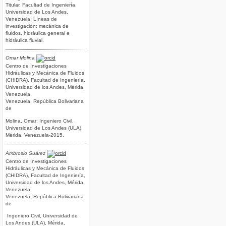
Titular, Facultad de Ingeniería.
Universidad de Los Andes,
Venezuela. Líneas de
investigación: mecánica de
fluidos, hidráulica general e
hidráulica fluvial.
Omar Molina
Centro de Investigaciones
Hidráulicas y Mecánica de Fluidos
(CHIDRA), Facultad de Ingeniería,
Universidad de los Andes, Mérida,
Venezuela
Venezuela, República Bolivariana
de
Molina, Omar: Ingeniero Civil,
Universidad de Los Andes (ULA),
Mérida, Venezuela-2015.
Ambrosio Suárez
Centro de Investigaciones
Hidráulicas y Mecánica de Fluidos
(CHIDRA), Facultad de Ingeniería,
Universidad de los Andes, Mérida,
Venezuela
Venezuela, República Bolivariana
de
Ingeniero Civil, Universidad de
Los Andes (ULA), Mérida,