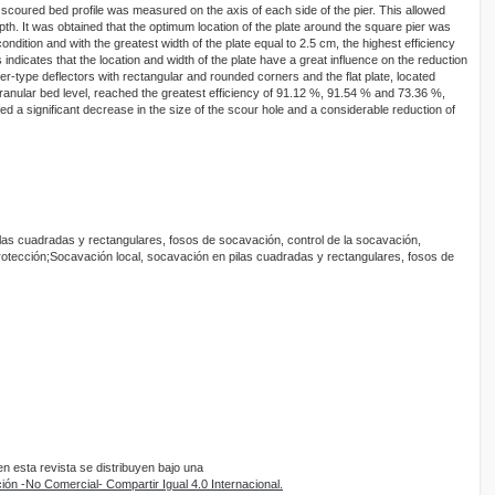
 scoured bed profile was measured on the axis of each side of the pier. This allowed
h. It was obtained that the optimum location of the plate around the square pier was
condition and with the greatest width of the plate equal to 2.5 cm, the highest efficiency
indicates that the location and width of the plate have a great influence on the reduction
er-type deflectors with rectangular and rounded corners and the flat plate, located
granular bed level, reached the greatest efficiency of 91.12 %, 91.54 % and 73.36 %,
d a significant decrease in the size of the scour hole and a considerable reduction of
las cuadradas y rectangulares, fosos de socavación, control de la socavación,
rotección;Socavación local, socavación en pilas cuadradas y rectangulares, fosos de
 esta revista se distribuyen bajo una
ón -No Comercial- Compartir Igual 4.0 Internacional.