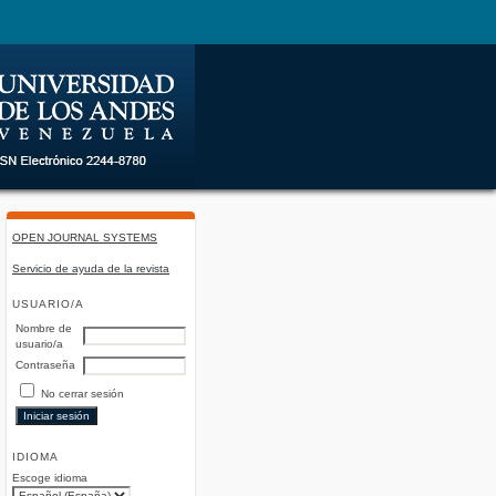
OPEN JOURNAL SYSTEMS
Servicio de ayuda de la revista
USUARIO/A
Nombre de
usuario/a
Contraseña
No cerrar sesión
IDIOMA
Escoge idioma