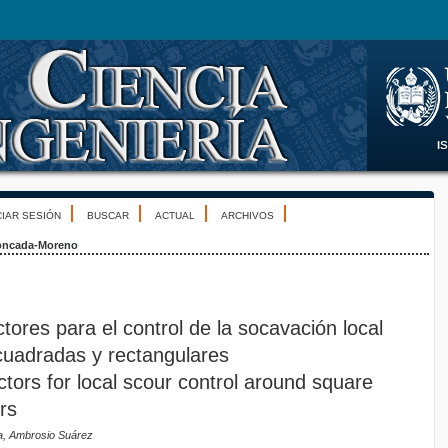
CIAR SESIÓN
BUSCAR
ACTUAL
ARCHIVOS
ncada-Moreno
ctores para el control de la socavación local
 cuadradas y rectangulares
ectors for local scour control around square
rs
a, Ambrosio Suárez