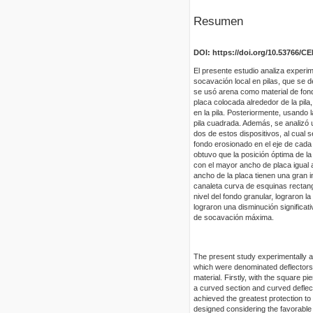
Resumen
DOI: https://doi.org/10.53766/CE
El presente estudio analiza experime
socavación local en pilas, que se d
se usó arena como material de fondo
placa colocada alrededor de la pila
en la pila. Posteriormente, usando l
pila cuadrada. Además, se analizó u
dos de estos dispositivos, al cual s
fondo erosionado en el eje de cada 
obtuvo que la posición óptima de la
con el mayor ancho de placa igual a
ancho de la placa tienen una gran i
canaleta curva de esquinas rectang
nivel del fondo granular, lograron 
lograron una disminución significa
de socavación máxima.
The present study experimentally ana
which were denominated deflectors.
material. Firstly, with the square p
a curved section and curved deflect
achieved the greatest protection to
designed considering the favorable