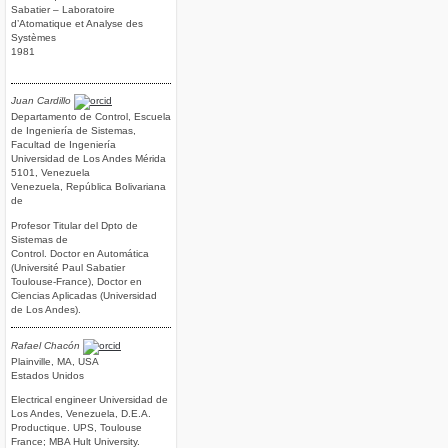
Sabatier – Laboratoire
d’Atomatique et Analyse des
Systèmes
1981
Juan Cardillo
Departamento de Control, Escuela
de Ingeniería de Sistemas,
Facultad de Ingeniería
Universidad de Los Andes Mérida
5101, Venezuela
Venezuela, República Bolivariana
de
Profesor Titular del Dpto de
Sistemas de
Control. Doctor en Automática
(Université Paul Sabatier
Toulouse-France), Doctor en
Ciencias Aplicadas (Universidad
de Los Andes).
Rafael Chacón
Plainville, MA, USA
Estados Unidos
Electrical engineer Universidad de
Los Andes, Venezuela, D.E.A.
Productique. UPS, Toulouse
France; MBA Hult University.