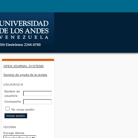
OPEN JOURNAL SYSTEMS
Servicio de ayuda de la revista
USUARIO/A
Nombre de
usuario/a
Contraseña
No cerrar sesión
IDIOMA
Escoge idioma