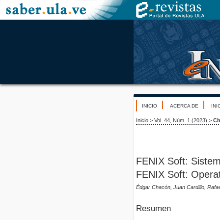
INICIO
ACERCA DE
INI
Inicio
>
Vol. 44, Núm. 1 (2023)
>
Ch
FENIX Soft: Sistem
FENIX Soft: Opera
Édgar Chacón, Juan Cardillo, Rafa
Resumen