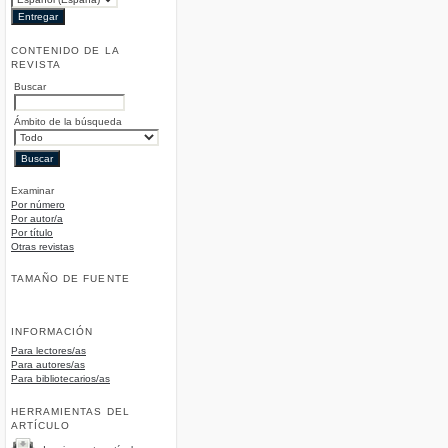
CONTENIDO DE LA
REVISTA
Buscar
Ámbito de la búsqueda
Examinar
Por número
Por autor/a
Por título
Otras revistas
TAMAÑO DE FUENTE
INFORMACIÓN
Para lectores/as
Para autores/as
Para bibliotecarios/as
HERRAMIENTAS DEL
ARTÍCULO