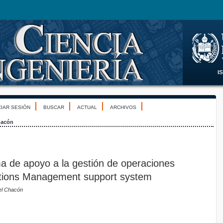
CIAR SESIÓN
BUSCAR
ACTUAL
ARCHIVOS
acón
a de apoyo a la gestión de operaciones
tions Management support system
el Chacón