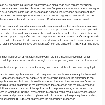
ción del precepto industrial de automatización plena dada en la tercera revolución
 métodos y metodologías, técnicas y tecnologías para su aplicación, con el fin de lograr
que es el conocer cómo van los procesos de negocio, los procesos de manufactura y
l establecimiento de aplicaciones de Transformación Digital y su integración con las
las empresas, tiene dos inconvenientes: 1) aplicaciones que no se adaptan a la
) la integración de las aplicaciones resulta en complicadas interfaces humano-máquina,
muchas horas-hombre se requieren para la adaptación de la empresa a la aplicación
 que implica altos costos adicionales al costo de la aplicación. En el presente trabajo se
ma de apoyo a la gestión, en la que se puede establecer la Planificación-Programación-
o, usando a los modelos de procesos y productos de la empresa. La implementación se
os, disminuyendo los tiempos de implantación con una aplicación (FENIX Soft) que sigue
 industrial precept of full automation given in the third industrial revolution, which
odologies, techniques and technologies for its application, in order to achieve one of
how business processes, manufacturing processes and their interactions are going in
ransformation applications and their integration with applications already implemented
applications that are not adapted to the enterprise but rather the enterprise to the
of applications results in complicated human-machine, machine-machine interfaces. In
ired for the adaptation of the enterprise to the application and the development of
dditional costs to the cost of the application. In the present work, a conception of a
n, in which the Planning-Programming-Monitoring of the productive process can be
s process and product models. Implementation is reduced by interpreting these models,
an application (FENIX Soft) that follows the enterprise’s processes