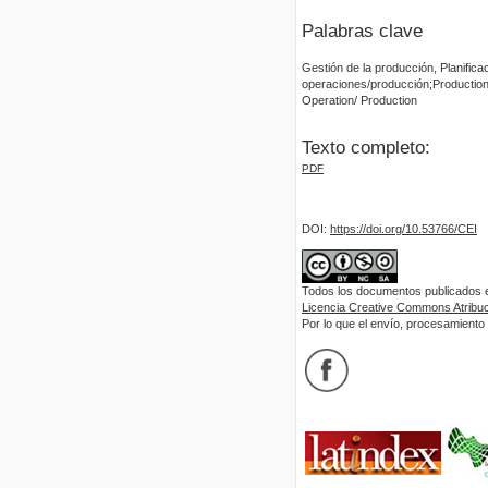
Palabras clave
Gestión de la producción, Planific
operaciones/producción;Production
Operation/ Production
Texto completo:
PDF
DOI:
https://doi.org/10.53766/CEI
Todos los documentos publicados en
Licencia Creative Commons Atribuci
Por lo que el envío, procesamiento y