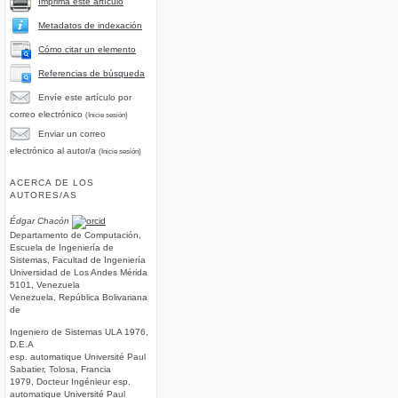
Imprima este artículo
Metadatos de indexación
Cómo citar un elemento
Referencias de búsqueda
Envíe este artículo por
correo electrónico
(Inicie sesión)
Enviar un correo
electrónico al autor/a
(Inicie sesión)
ACERCA DE LOS
AUTORES/AS
Édgar Chacón
Departamento de Computación,
Escuela de Ingeniería de
Sistemas, Facultad de Ingeniería
Universidad de Los Andes Mérida
5101, Venezuela
Venezuela, República Bolivariana
de
Ingeniero de Sistemas ULA 1976,
D.E.A
esp. automatique Université Paul
Sabatier, Tolosa, Francia
1979, Docteur Ingénieur esp.
automatique Université Paul