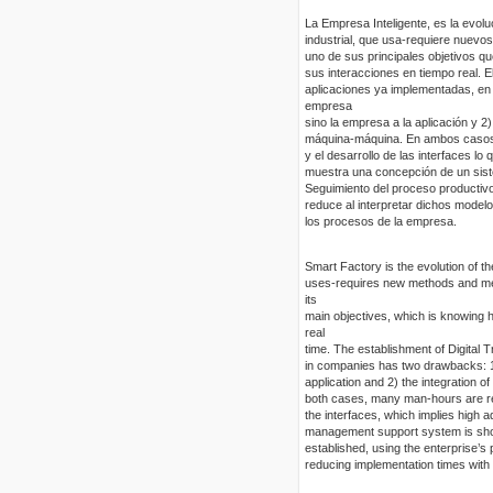
La Empresa Inteligente, es la evolu
industrial, que usa-requiere nuevos
uno de sus principales objetivos 
sus interacciones en tiempo real. E
aplicaciones ya implementadas, en 
empresa
sino la empresa a la aplicación y 2
máquina-máquina. En ambos casos, 
y el desarrollo de las interfaces lo
muestra una concepción de un siste
Seguimiento del proceso productiv
reduce al interpretar dichos model
los procesos de la empresa.
Smart Factory is the evolution of the
uses-requires new methods and meth
its
main objectives, which is knowing 
real
time. The establishment of Digital T
in companies has two drawbacks: 1) 
application and 2) the integration 
both cases, many man-hours are requ
the interfaces, which implies high a
management support system is show
established, using the enterprise’
reducing implementation times with 