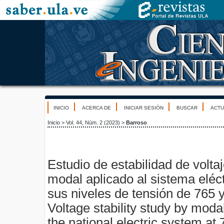
INICIO
ACERCA DE
INICIAR SESIÓN
BUSCAR
ACTU
Inicio
>
Vol. 44, Núm. 2 (2023)
>
Barroso
Estudio de estabilidad de volta
modal aplicado al sistema eléct
sus niveles de tensión de 765 
Voltage stability study by moda
the national electric system at