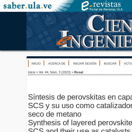
INICIO
ACERCA DE
INICIAR SESIÓN
BUSCAR
ACTU
Inicio
>
Vol. 44, Núm. 3 (2023)
>
Rosal
Síntesis de perovskitas en capa
SCS y su uso como catalizador
seco de metano
Synthesis of layered perovskite
SCS and their use as catalysts 