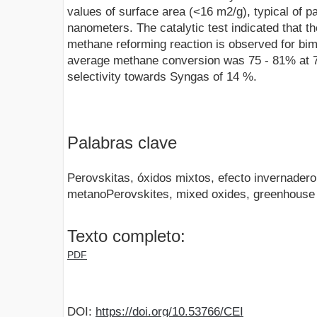
values of surface area (<16 m2/g), typical of par
nanometers. The catalytic test indicated that t
methane reforming reaction is observed for bim
average methane conversion was 75 - 81% at 7
selectivity towards Syngas of 14 %.
Palabras clave
Perovskitas, óxidos mixtos, efecto invernader
metanoPerovskites, mixed oxides, greenhouse 
Texto completo:
PDF
DOI:
https://doi.org/10.53766/CEI