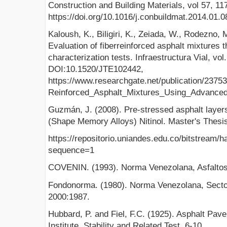
Construction and Building Materials, vol 57, 11
https://doi.org/10.1016/j.conbuildmat.2014.01.0
Kaloush, K., Biligiri, K., Zeiada, W., Rodezno, 
Evaluation of fiberreinforced asphalt mixtures
characterization tests. Infraestructura Vial, vol.
DOI:10.1520/JTE102442,
https://www.researchgate.net/publication/2375
Reinforced_Asphalt_Mixtures_Using_Advanced_
Guzmán, J. (2008). Pre-stressed asphalt laye
(Shape Memory Alloys) Nitinol. Master's Thesis
https://repositorio.uniandes.edu.co/bitstream/
sequence=1
COVENIN. (1993). Norma Venezolana, Asfalto
Fondonorma. (1980). Norma Venezolana, Sect
2000:1987.
Hubbard, P. and Fiel, F.C. (1925). Asphalt Pav
Institute. Stability and Related Test, 6-10.