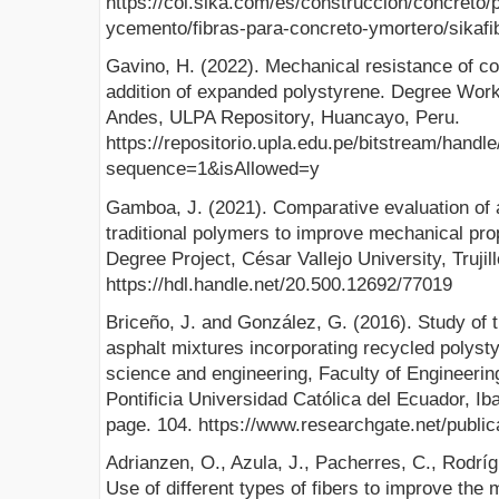
https://col.sika.com/es/construccion/concreto
ycemento/fibras-para-concreto-ymortero/sikafi
Gavino, H. (2022). Mechanical resistance of co
addition of expanded polystyrene. Degree Wor
Andes, ULPA Repository, Huancayo, Peru.
https://repositorio.upla.edu.pe/bitstream/han
sequence=1&isAllowed=y
Gamboa, J. (2021). Comparative evaluation of 
traditional polymers to improve mechanical prop
Degree Project, César Vallejo University, Trujil
https://hdl.handle.net/20.500.12692/77019
Briceño, J. and González, G. (2016). Study of t
asphalt mixtures incorporating recycled polyst
science and engineering, Faculty of Engineerin
Pontificia Universidad Católica del Ecuador, Ib
page. 104. https://www.researchgate.net/publi
Adrianzen, O., Azula, J., Pacherres, C., Rodrí
Use of different types of fibers to improve the 