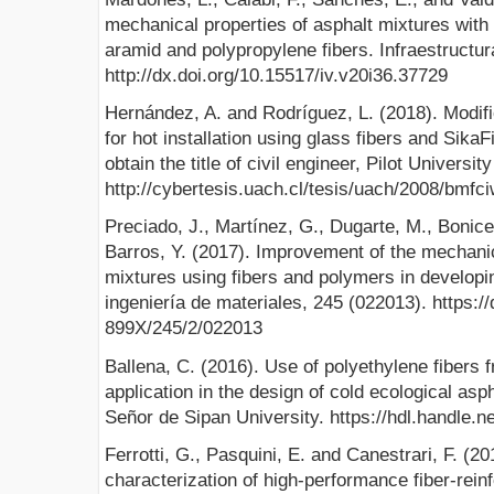
mechanical properties of asphalt mixtures with 
aramid and polypropylene fibers. Infraestructura
http://dx.doi.org/10.15517/iv.v20i36.37729
Hernández, A. and Rodríguez, L. (2018). Modifi
for hot installation using glass fibers and Sik
obtain the title of civil engineer, Pilot Universi
http://cybertesis.uach.cl/tesis/uach/2008/bmf
Preciado, J., Martínez, G., Dugarte, M., Bonicel
Barros, Y. (2017). Improvement of the mechanic
mixtures using fibers and polymers in developi
ingeniería de materiales, 245 (022013). https:/
899X/245/2/022013
Ballena, C. (2016). Use of polyethylene fibers fr
application in the design of cold ecological as
Señor de Sipan University. https://hdl.handle.
Ferrotti, G., Pasquini, E. and Canestrari, F. (2
characterization of high-performance fiber-rein