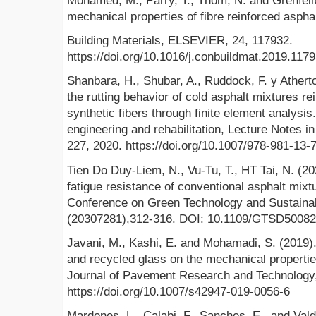
Mohamed, M., Parry, T., Thom, N. and Grenfellb
mechanical properties of fibre reinforced aspha
Building Materials, ELSEVIER, 24, 117932.
https://doi.org/10.1016/j.conbuildmat.2019.117
Shanbara, H., Shubar, A., Ruddock, F. y Atherto
the rutting behavior of cold asphalt mixtures re
synthetic fibers through finite element analysis
engineering and rehabilitation, Lecture Notes in
227, 2020. https://doi.org/10.1007/978-981-13
Tien Do Duy-Liem, N., Vu-Tu, T., HT Tai, N. (2020
fatigue resistance of conventional asphalt mixtu
Conference on Green Technology and Sustain
(20307281),312-316. DOI: 10.1109/GTSD50082
Javani, M., Kashi, E. and Mohamadi, S. (2019). 
and recycled glass on the mechanical propertie
Journal of Pavement Research and Technology, 
https://doi.org/10.1007/s42947-019-0056-6
Mardones, L., Calabi, F., Sanches, E., and Vald