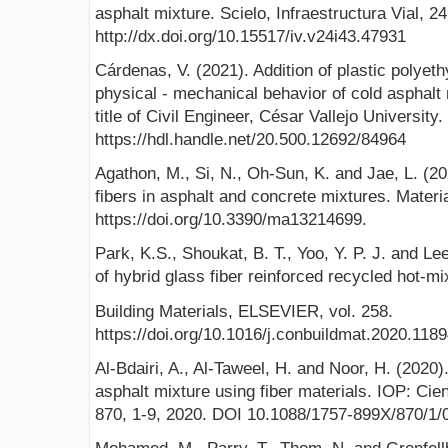
asphalt mixture. Scielo, Infraestructura Vial, 2
http://dx.doi.org/10.15517/iv.v24i43.47931
Cárdenas, V. (2021). Addition of plastic polyeth
physical - mechanical behavior of cold asphalt 
title of Civil Engineer, César Vallejo University.
https://hdl.handle.net/20.500.12692/84964
Agathon, M., Si, N., Oh-Sun, K. and Jae, L. (2
fibers in asphalt and concrete mixtures. Materi
https://doi.org/10.3390/ma13214699.
Park, K.S., Shoukat, B. T., Yoo, Y. P. J. and Le
of hybrid glass fiber reinforced recycled hot-m
Building Materials, ELSEVIER, vol. 258.
https://doi.org/10.1016/j.conbuildmat.2020.118
Al-Bdairi, A., Al-Taweel, H. and Noor, H. (2020)
asphalt mixture using fiber materials. IOP: Cien
870, 1-9, 2020. DOI 10.1088/1757-899X/870/1/