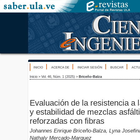
INICIO
ACERCA DE
INICIAR SESIÓN
BUSCAR
ACTU
Inicio
>
Vol. 46, Núm. 1 (2025)
>
Briceño-Balza
Evaluación de la resistencia a l
y estabilidad de mezclas asfálti
reforzadas con fibras
Johannes Enrique Briceño-Balza, Lyna Josefina
Nathaly Mercado-Marquez