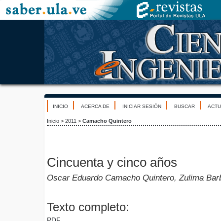
INICIO
ACERCA DE
INICIAR SESIÓN
BUSCAR
ACTU
Inicio
>
2011
>
Camacho Quintero
Cincuenta y cinco años
Oscar Eduardo Camacho Quintero, Zulima Bar
Texto completo:
PDF