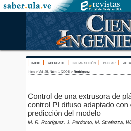
INICIO
ACERCA DE
INICIAR SESIÓN
BUSCAR
ACTU
Inicio
>
Vol. 25, Núm. 1 (2004)
>
Rodríguez
Control de una extrusora de pl
control PI difuso adaptado con 
predicción del modelo
M. R. Rodríguez, J. Perdomo, M. Strefezza, 