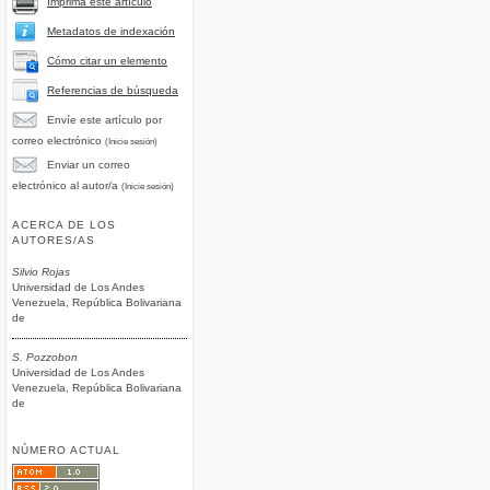
Imprima este artículo
Metadatos de indexación
Cómo citar un elemento
Referencias de búsqueda
Envíe este artículo por
correo electrónico
(Inicie sesión)
Enviar un correo
electrónico al autor/a
(Inicie sesión)
ACERCA DE LOS
AUTORES/AS
Silvio Rojas
Universidad de Los Andes
Venezuela, República Bolivariana
de
S. Pozzobon
Universidad de Los Andes
Venezuela, República Bolivariana
de
NÚMERO ACTUAL