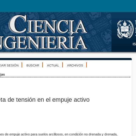
CIAR SESIÓN
BUSCAR
ACTUAL
ARCHIVOS
jas
ieta de tensión en el empuje activo
es de empuje activo para suelos arcillosos, en condición no drenada y drenada,