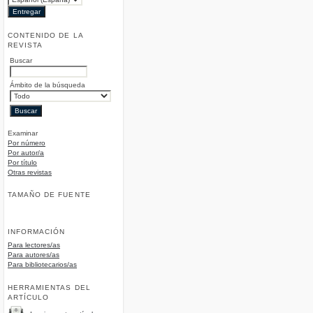
CONTENIDO DE LA
REVISTA
Buscar
Ámbito de la búsqueda
Examinar
Por número
Por autor/a
Por título
Otras revistas
TAMAÑO DE FUENTE
INFORMACIÓN
Para lectores/as
Para autores/as
Para bibliotecarios/as
HERRAMIENTAS DEL
ARTÍCULO