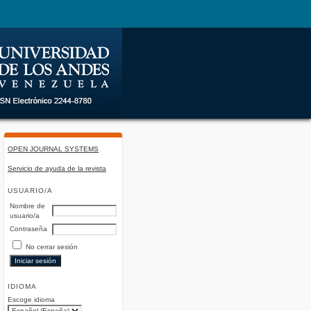
OPEN JOURNAL SYSTEMS
Servicio de ayuda de la revista
USUARIO/A
Nombre de
usuario/a
Contraseña
No cerrar sesión
IDIOMA
Escoge idioma