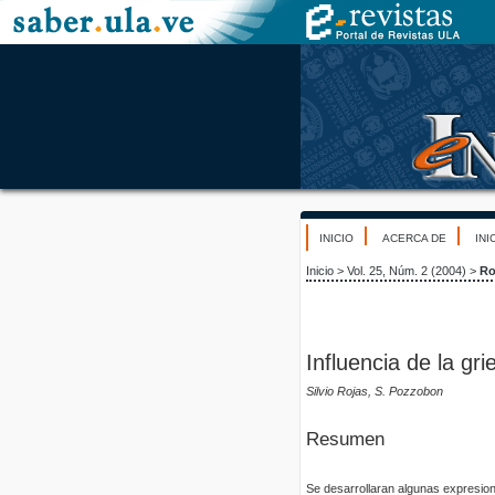
INICIO
ACERCA DE
INI
Inicio
>
Vol. 25, Núm. 2 (2004)
>
Ro
Influencia de la gr
Silvio Rojas, S. Pozzobon
Resumen
Se desarrollaran algunas expresion