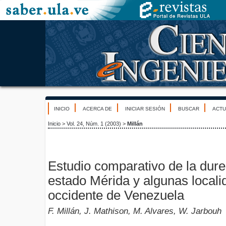
INICIO
ACERCA DE
INICIAR SESIÓN
BUSCAR
ACTU
Inicio
>
Vol. 24, Núm. 1 (2003)
>
Millán
Estudio comparativo de la dure
estado Mérida y algunas locali
occidente de Venezuela
F. Millán, J. Mathison, M. Alvares, W. Jarbouh