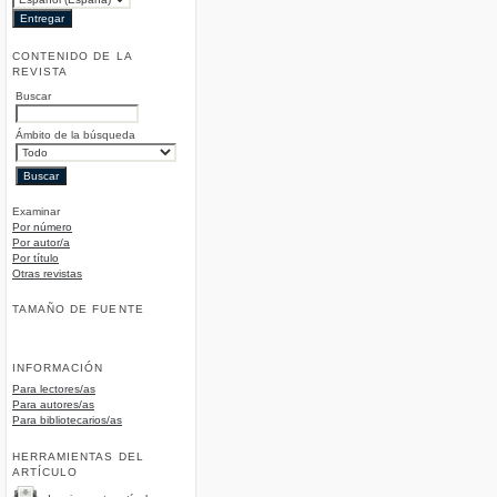
CONTENIDO DE LA
REVISTA
Buscar
Ámbito de la búsqueda
Examinar
Por número
Por autor/a
Por título
Otras revistas
TAMAÑO DE FUENTE
INFORMACIÓN
Para lectores/as
Para autores/as
Para bibliotecarios/as
HERRAMIENTAS DEL
ARTÍCULO