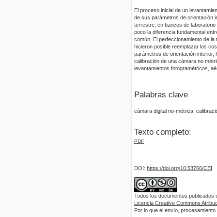
El proceso inicial de un levantamie
de sus parámetros de orientación i
terrestre, en bancos de laboratorio
poco la diferencia fundamental ent
común. El perfeccionamiento de la t
hicieron posible reemplazar los co
parámetros de orientación interior,
calibración de una cámara no métri
levantamientos fotogramétricos, aé
Palabras clave
cámara digital no-métrica; calibrac
Texto completo:
PDF
DOI:
https://doi.org/10.53766/CEI
Todos los documentos publicados en
Licencia Creative Commons Atribuci
Por lo que el envío, procesamiento y