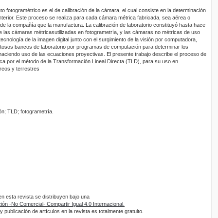
nto fotogramétrico es el de calibración de la cámara, el cual consiste en la determinación
nterior. Este proceso se realiza para cada cámara métrica fabricada, sea aérea o
 de la compañía que la manufactura. La calibración de laboratorio constituyó hasta hace
re las cámaras métricasutilizadas en fotogrametría, y las cámaras no métricas de uso
ecnología de la imagen digital junto con el surgimiento de la visión por computadora,
stosos bancos de laboratorio por programas de computación para determinar los
 haciendo uso de las ecuaciones proyectivas. El presente trabajo describe el proceso de
ca por el método de la Transformación Lineal Directa (TLD), para su uso en
reos y terrestres
ión; TLD; fotogrametría.
 esta revista se distribuyen bajo una
ón -No Comercial- Compartir Igual 4.0 Internacional.
 publicación de artículos en la revista es totalmente gratuito.