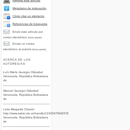
Imprima este artículo
Metadatos de indexación
Cómo citar un elemento
Referencias de búsqueda
Envíe este artículo por
correo electrónico
(Inicie sesión)
Enviar un correo
electrónico al autor/a
(Inicie sesión)
ACERCA DE LOS
AUTORES/AS
Luís María Jauregui Olázabal
Venezuela, República Bolivariana
de
Manuel Jauregui Olázabal
Venezuela, República Bolivariana
de
Leira Margarita Chacón
http://www.saber.ula.ve/handle/123456789/8378
Venezuela, República Bolivariana
de