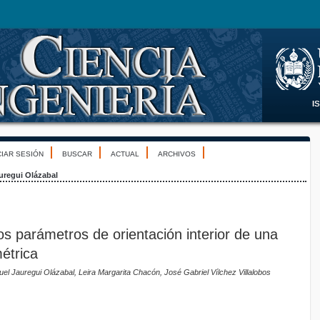
CIAR SESIÓN
BUSCAR
ACTUAL
ARCHIVOS
uregui Olázabal
os parámetros de orientación interior de una
étrica
el Jauregui Olázabal, Leira Margarita Chacón, José Gabriel Vílchez Villalobos