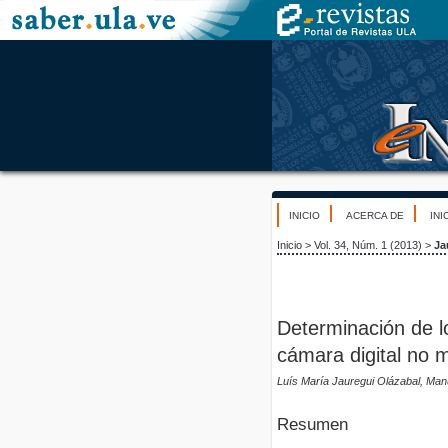
INICIO
ACERCA DE
INI
Inicio
>
Vol. 34, Núm. 1 (2013)
>
Ja
Determinación de l
cámara digital no m
Luís María Jauregui Olázabal, Manu
Resumen