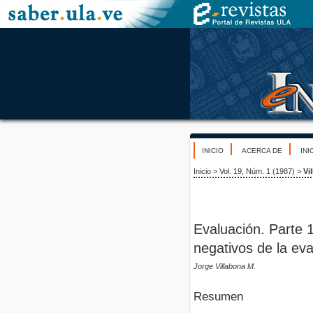
INICIO
ACERCA DE
INI
Inicio
>
Vol. 19, Núm. 1 (1987)
>
Vi
Evaluación. Parte 
negativos de la eva
Jorge Villabona M.
Resumen