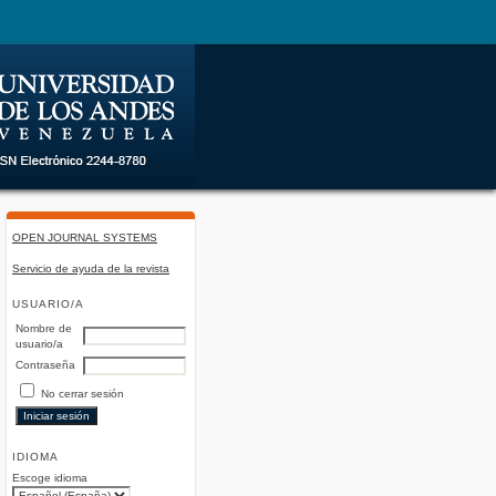
OPEN JOURNAL SYSTEMS
Servicio de ayuda de la revista
USUARIO/A
Nombre de
usuario/a
Contraseña
No cerrar sesión
IDIOMA
Escoge idioma