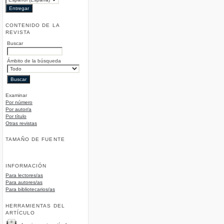
CONTENIDO DE LA
REVISTA
Buscar
Ámbito de la búsqueda
Examinar
Por número
Por autor/a
Por título
Otras revistas
TAMAÑO DE FUENTE
INFORMACIÓN
Para lectores/as
Para autores/as
Para bibliotecarios/as
HERRAMIENTAS DEL
ARTÍCULO