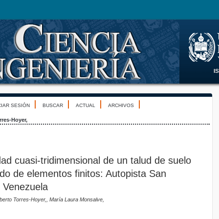
CIAR SESIÓN
BUSCAR
ACTUAL
ARCHIVOS
rres-Hoyer,
idad cuasi-tridimensional de un talud de suelo
o de elementos finitos: Autopista San
, Venezuela
lberto Torres-Hoyer,, María Laura Monsalve,