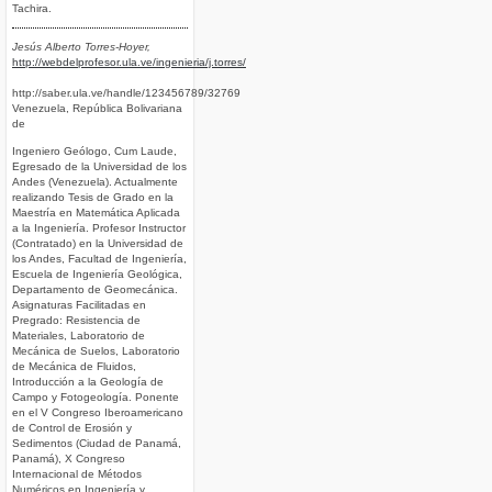
Tachira.
Jesús Alberto Torres-Hoyer,
http://webdelprofesor.ula.ve/ingenieria/j.torres/
http://saber.ula.ve/handle/123456789/32769
Venezuela, República Bolivariana
de
Ingeniero Geólogo, Cum Laude,
Egresado de la Universidad de los
Andes (Venezuela). Actualmente
realizando Tesis de Grado en la
Maestría en Matemática Aplicada
a la Ingeniería. Profesor Instructor
(Contratado) en la Universidad de
los Andes, Facultad de Ingeniería,
Escuela de Ingeniería Geológica,
Departamento de Geomecánica.
Asignaturas Facilitadas en
Pregrado: Resistencia de
Materiales, Laboratorio de
Mecánica de Suelos, Laboratorio
de Mecánica de Fluidos,
Introducción a la Geología de
Campo y Fotogeología. Ponente
en el V Congreso Iberoamericano
de Control de Erosión y
Sedimentos (Ciudad de Panamá,
Panamá), X Congreso
Internacional de Métodos
Numéricos en Ingeniería y