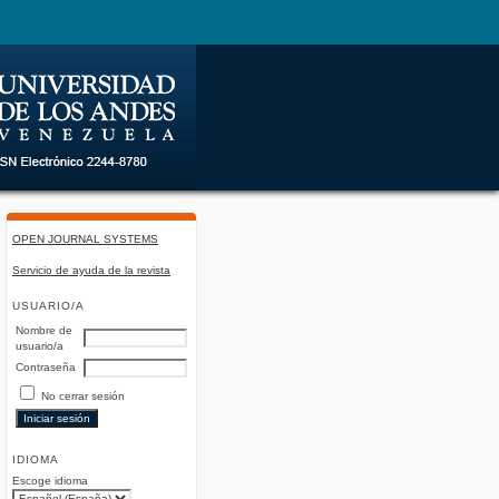
OPEN JOURNAL SYSTEMS
Servicio de ayuda de la revista
USUARIO/A
Nombre de
usuario/a
Contraseña
No cerrar sesión
IDIOMA
Escoge idioma