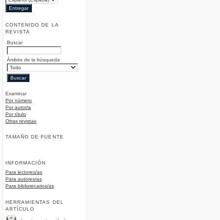
CONTENIDO DE LA
REVISTA
Buscar
Ámbito de la búsqueda
Examinar
Por número
Por autor/a
Por título
Otras revistas
TAMAÑO DE FUENTE
INFORMACIÓN
Para lectores/as
Para autores/as
Para bibliotecarios/as
HERRAMIENTAS DEL
ARTÍCULO