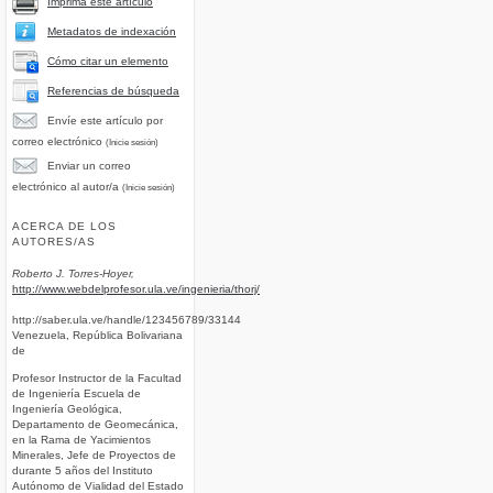
Imprima este artículo
Metadatos de indexación
Cómo citar un elemento
Referencias de búsqueda
Envíe este artículo por
correo electrónico
(Inicie sesión)
Enviar un correo
electrónico al autor/a
(Inicie sesión)
ACERCA DE LOS
AUTORES/AS
Roberto J. Torres-Hoyer,
http://www.webdelprofesor.ula.ve/ingenieria/thorj/
http://saber.ula.ve/handle/123456789/33144
Venezuela, República Bolivariana
de
Profesor Instructor de la Facultad
de Ingeniería Escuela de
Ingeniería Geológica,
Departamento de Geomecánica,
en la Rama de Yacimientos
Minerales, Jefe de Proyectos de
durante 5 años del Instituto
Autónomo de Vialidad del Estado