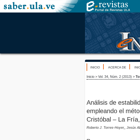
INICIO
ACERCA DE
INI
Inicio
>
Vol. 34, Núm. 2 (2013)
>
To
Análisis de estabil
empleando el métod
Cristóbal – La Fría
Roberto J. Torres-Hoyer,, Jesús A