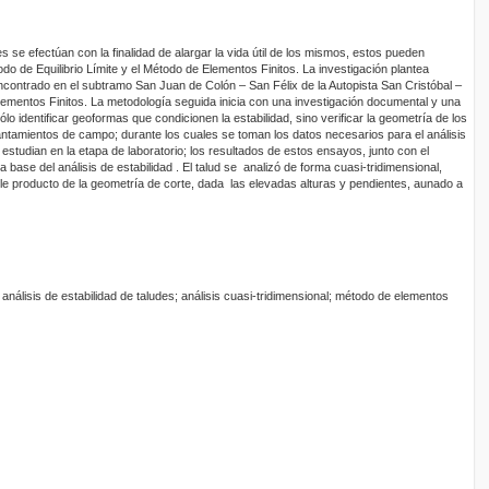
es se efectúan con la finalidad de alargar la vida útil de los mismos, estos pueden
do de Equilibrio Límite y el Método de Elementos Finitos. La investigación plantea
 encontrado en el subtramo San Juan de Colón – San Félix de la Autopista San Cristóbal –
ementos Finitos. La metodología seguida inicia con una investigación documental y una
ólo identificar geoformas que condicionen la estabilidad, sino verificar la geometría de los
antamientos de campo; durante los cuales se toman los datos necesarios para el análisis
estudian en la etapa de laboratorio; los resultados de estos ensayos, junto con el
 base del análisis de estabilidad . El talud se analizó de forma cuasi-tridimensional,
le producto de la geometría de corte, dada las elevadas alturas y pendientes, aunado a
nálisis de estabilidad de taludes; análisis cuasi-tridimensional; método de elementos