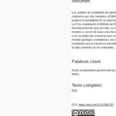
Resumen
Los análisis de estabilidad de talud
realizarse por dos métodos, el Méto
analizar la estabilidad de un talud
La Fría, empleando el Método de El
fotointerpretación que permite, no s
modelos y servir de base a los lev
y se recopilan las muestras que se 
modelo geológico establecido, son la
resultando que el mismo es inestab
la baja cohesión de los materiales.
Palabras clave
Suelo; propiedades geomecánicas; a
finitos.
Texto completo:
PDF
DOI:
https://doi.org/10.53766/CEI