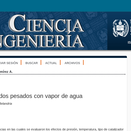
CIAR SESIÓN
BUSCAR
ACTUAL
ARCHIVOS
mírez A.
udos pesados con vapor de agua
Belandria
cias en las cuales se evaluaron los efectos de presión, temperatura, tipo de catalizador