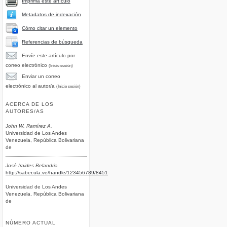
Imprima este artículo
Metadatos de indexación
Cómo citar un elemento
Referencias de búsqueda
Envíe este artículo por
correo electrónico
(Inicie sesión)
Enviar un correo
electrónico al autor/a
(Inicie sesión)
ACERCA DE LOS
AUTORES/AS
John W. Ramírez A.
Universidad de Los Andes
Venezuela, República Bolivariana
de
José Iraides Belandria
http://saber.ula.ve/handle/123456789/8451
Universidad de Los Andes
Venezuela, República Bolivariana
de
NÚMERO ACTUAL