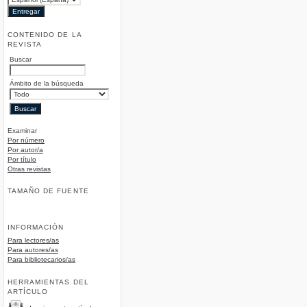
CONTENIDO DE LA
REVISTA
Buscar
Ámbito de la búsqueda
Examinar
Por número
Por autor/a
Por título
Otras revistas
TAMAÑO DE FUENTE
INFORMACIÓN
Para lectores/as
Para autores/as
Para bibliotecarios/as
HERRAMIENTAS DEL
ARTÍCULO