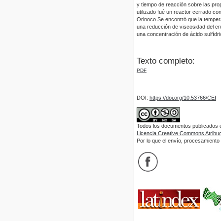
y tiempo de reacción sobre las pro
utilizado fué un reactor cerrado co
Orinoco Se encontró que la tempera
una reducción de viscosidad del c
una concentración de ácido sulfídr
Texto completo:
PDF
DOI:
https://doi.org/10.53766/CEI
Todos los documentos publicados en
Licencia Creative Commons Atribuci
Por lo que el envío, procesamiento y