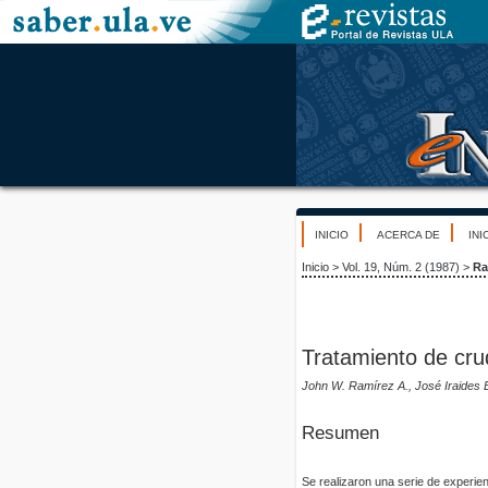
INICIO
ACERCA DE
INI
Inicio
>
Vol. 19, Núm. 2 (1987)
>
Ra
Tratamiento de cr
John W. Ramírez A., José Iraides 
Resumen
Se realizaron una serie de experien