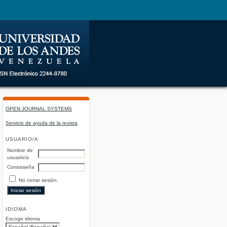
OPEN JOURNAL SYSTEMS
Servicio de ayuda de la revista
USUARIO/A
Nombre de
usuario/a
Contraseña
No cerrar sesión
IDIOMA
Escoge idioma