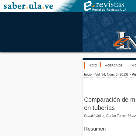
INICIO
ACERCA DE
INI
Inicio
>
Vol. 34, Núm. 3 (2013)
>
Vie
Comparación de mod
en tuberías
Ronald Vieira,, Carlos Torres-Mon
Resumen