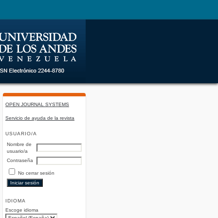
OPEN JOURNAL SYSTEMS
Servicio de ayuda de la revista
USUARIO/A
Nombre de
usuario/a
Contraseña
No cerrar sesión
IDIOMA
Escoge idioma