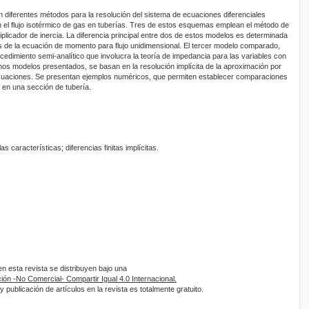
 diferentes métodos para la resolución del sistema de ecuaciones diferenciales
en el flujo isotérmico de gas en tuberías. Tres de estos esquemas emplean el método de
tiplicador de inercia. La diferencia principal entre dos de estos modelos es determinada
os de la ecuación de momento para flujo unidimensional. El tercer modelo comparado,
rocedimiento semi-analítico que involucra la teoría de impedancia para las variables con
imos modelos presentados, se basan en la resolución implícita de la aproximación por
 ecuaciones. Se presentan ejemplos numéricos, que permiten establecer comparaciones
o en una sección de tubería.
as características; diferencias finitas implícitas.
 esta revista se distribuyen bajo una
ón -No Comercial- Compartir Igual 4.0 Internacional.
 publicación de artículos en la revista es totalmente gratuito.