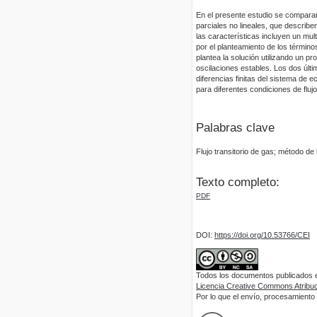
En el presente estudio se comparan
parciales no lineales, que describ
las características incluyen un mul
por el planteamiento de los términ
plantea la solución utilizando un p
oscilaciones estables. Los dos últ
diferencias finitas del sistema de
para diferentes condiciones de fluj
Palabras clave
Flujo transitorio de gas; método de l
Texto completo:
PDF
DOI:
https://doi.org/10.53766/CEI
Todos los documentos publicados en
Licencia Creative Commons Atribuci
Por lo que el envío, procesamiento y