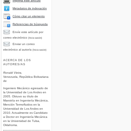
Imprima este artículo
Metadatos de indexación
Cómo citar un elemento
Referencias de búsqueda
Envíe este artículo por
correo electrónico
(Inicie sesión)
Enviar un correo
electrónico al autor/a
(Inicie sesión)
ACERCA DE LOS
AUTORES/AS
Ronald Vieira,
Venezuela, República Bolivariana
de
Ingeniero Mecánico egresado de
la Universidad de Los Andes en
2005. Obtuvo su título de
Maestría en Ingeniería Mecánica,
Mención Termofluidos en la
Universidad de Los Andes en
2010. Actualmente es Candidato
a Doctor en Ingeniería Mecánica
en la Universidad de Tulsa,
Oklahoma.