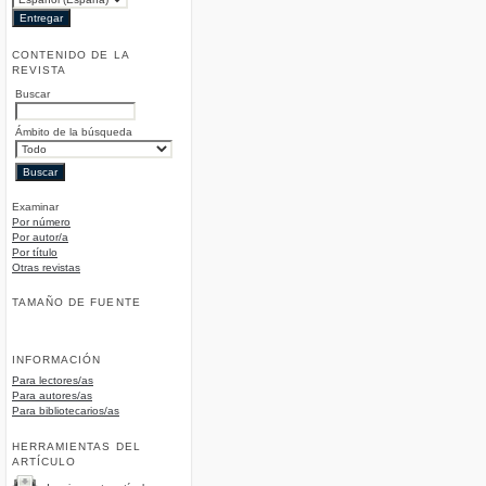
CONTENIDO DE LA
REVISTA
Buscar
Ámbito de la búsqueda
Examinar
Por número
Por autor/a
Por título
Otras revistas
TAMAÑO DE FUENTE
INFORMACIÓN
Para lectores/as
Para autores/as
Para bibliotecarios/as
HERRAMIENTAS DEL
ARTÍCULO