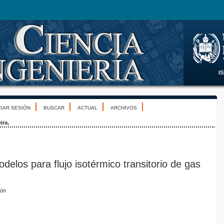
CIAR SESIÓN
BUSCAR
ACTUAL
ARCHIVOS
ira,
elos para flujo isotérmico transitorio de gas
zón