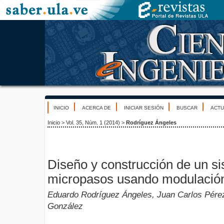
INICIO
ACERCA DE
INICIAR SESIÓN
BUSCAR
ACTU
Inicio
>
Vol. 35, Núm. 1 (2014)
>
Rodríguez Ángeles
Diseño y construcción de un si
micropasos usando modulación
Eduardo Rodríguez Ángeles, Juan Carlos Pérez
González